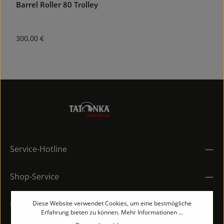
Barrel Roller 80 Trolley
D
Regulärer Preis:
R
300,00 €
1
Service-Hotline
Shop-Service
Rechtliches
Diese Website verwendet Cookies, um eine bestmögliche
Erfahrung bieten zu können.
Mehr Informationen ...