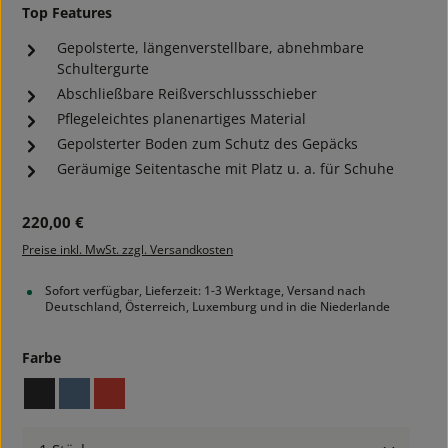
Top Features
Gepolsterte, längenverstellbare, abnehmbare
Schultergurte
Abschließbare Reißverschlussschieber
Pflegeleichtes planenartiges Material
Gepolsterter Boden zum Schutz des Gepäcks
Geräumige Seitentasche mit Platz u. a. für Schuhe
Regulärer Preis:
220,00 €
Preise inkl. MwSt. zzgl. Versandkosten
Sofort verfügbar, Lieferzeit: 1-3 Werktage, Versand nach
Deutschland, Österreich, Luxemburg und in die Niederlande
auswählen
Farbe
black
elemental blue
red orange
Produkt Anzahl: Gib den gewünschten Wert ein ode