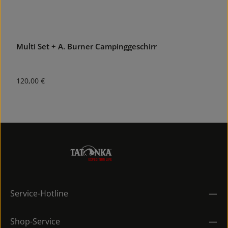
Multi Set + A. Burner Campinggeschirr
A
Regulärer Preis:
R
120,00 €
2
Service-Hotline
Shop-Service