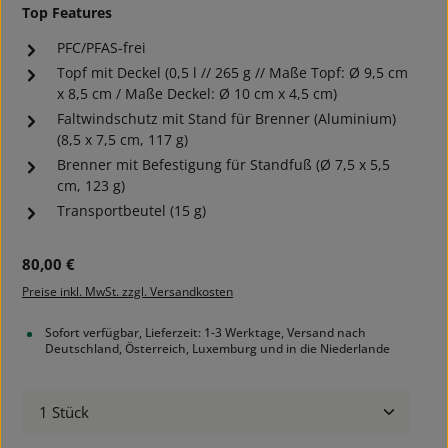
Top Features
PFC/PFAS-frei
Topf mit Deckel (0,5 l // 265 g // Maße Topf: Ø 9,5 cm
x 8,5 cm / Maße Deckel: Ø 10 cm x 4,5 cm)
Faltwindschutz mit Stand für Brenner (Aluminium)
(8,5 x 7,5 cm, 117 g)
Brenner mit Befestigung für Standfuß (Ø 7,5 x 5,5
cm, 123 g)
Transportbeutel (15 g)
Regulärer Preis:
80,00 €
Preise inkl. MwSt. zzgl. Versandkosten
Sofort verfügbar, Lieferzeit: 1-3 Werktage, Versand nach
Deutschland, Österreich, Luxemburg und in die Niederlande
Produkt Anzahl: Gib den gewünschten Wert ein ode