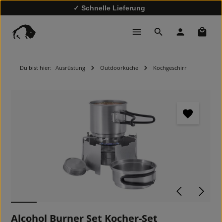
✓ Schnelle Lieferung
✓
10% Rabatt bei Newsletter-Anmeldung
Waren
Du bist hier:
Ausrüstung
Outdoorküche
Kochgeschirr
Bildergalerie überspringen
Alcohol Burner Set Kocher-Set