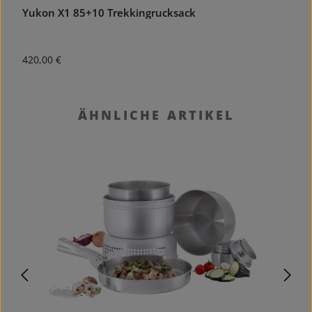
Yukon X1 85+10 Trekkingrucksack
F
Regulärer Preis:
R
420,00 €
1
Produktgalerie überspringen
ÄHNLICHE ARTIKEL