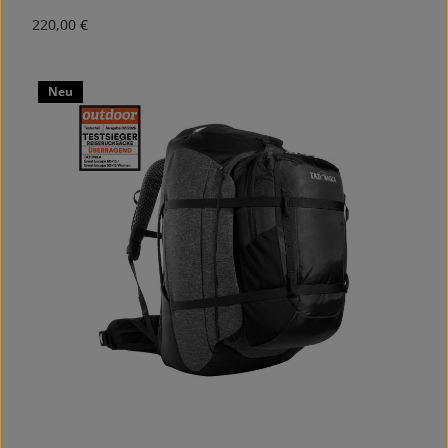
Regulärer Preis:
220,00 €
Neu