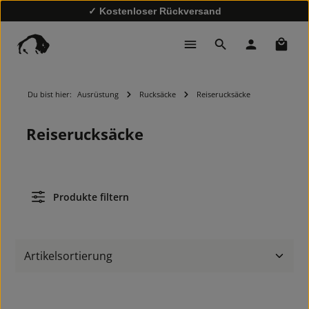
✓ Kostenloser Rückversand
✓ Schnelle Lieferung
Waren
Du bist hier:
Ausrüstung
Rucksäcke
Reiserucksäcke
Reiserucksäcke
Produkte filtern