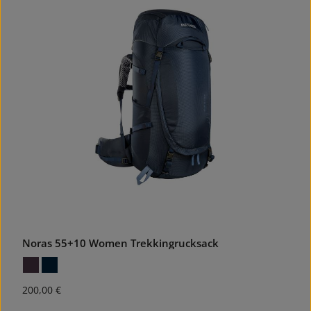
Noras 55+10 Women Trekkingrucksack
Regulärer Preis:
200,00 €