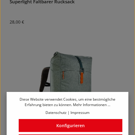
Superlight Faltbarer Rucksack
Regulärer Preis:
28,00 €
Diese Website verwendet Cookies, um eine bestmögliche
Erfahrung bieten zu können.
Mehr Informationen ...
Datenschutz
|
Impressum
Konfigurieren