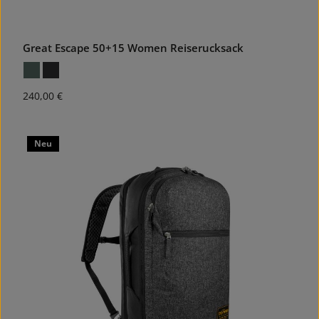
Great Escape 50+15 Women Reiserucksack
Regulärer Preis:
240,00 €
Neu