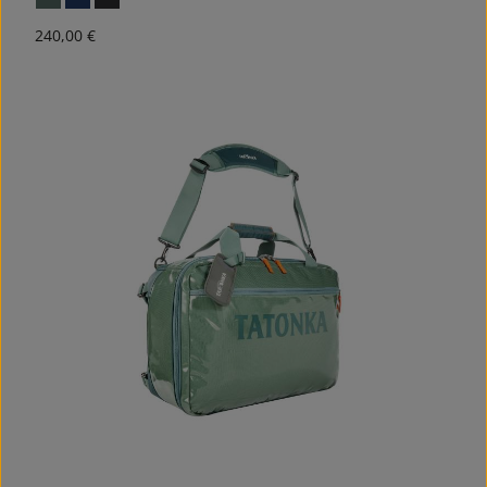
Regulärer Preis:
240,00 €