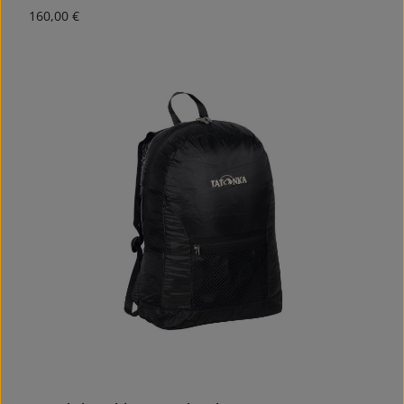
Regulärer Preis:
160,00 €