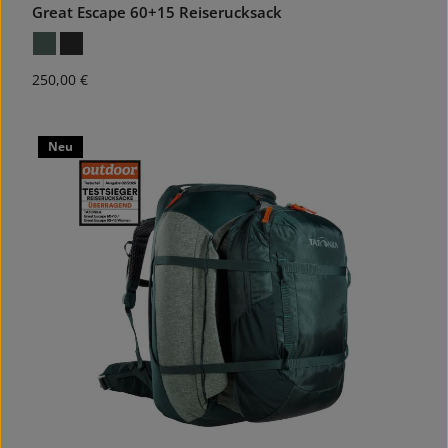
Great Escape 60+15 Reiserucksack
Regulärer Preis:
250,00 €
Neu