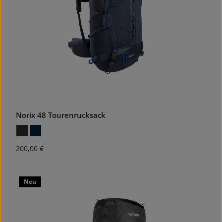
Norix 48 Tourenrucksack
Regulärer Preis:
200,00 €
Neu