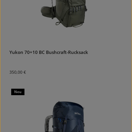
Yukon 70+10 BC Bushcraft-Rucksack
Regulärer Preis:
350,00 €
Neu