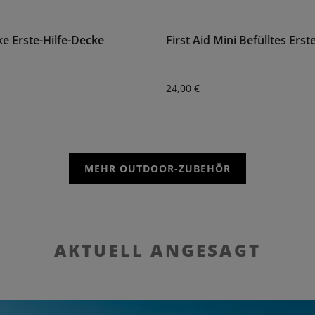
e Erste-Hilfe-Decke
First Aid Mini Befülltes Erst
:
Regulärer Preis:
24,00 €
MEHR OUTDOOR-ZUBEHÖR
AKTUELL ANGESAGT