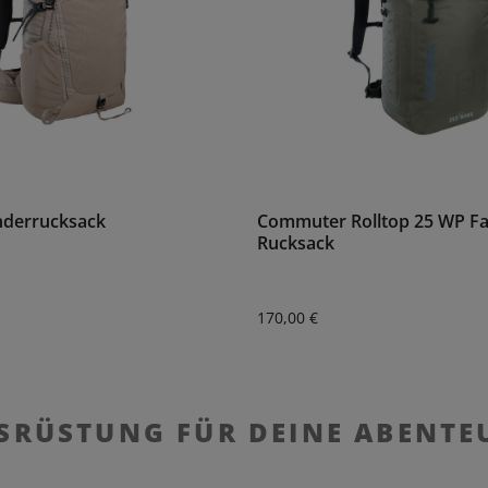
nderrucksack
Commuter Rolltop 25 WP Fa
Rucksack
:
Regulärer Preis:
170,00 €
SRÜSTUNG FÜR DEINE ABENTE