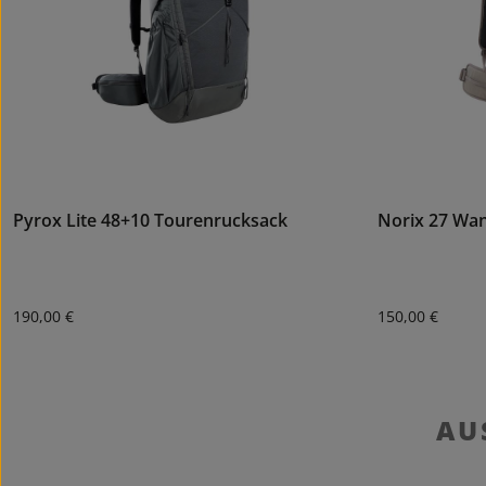
Pyrox Lite 48+10 Tourenrucksack
Norix 27 Wa
Regulärer Preis:
Regulärer Preis
190,00 €
150,00 €
AU