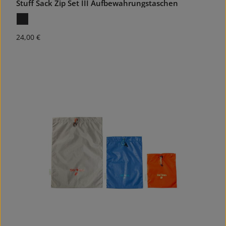
Stuff Sack Zip Set III Aufbewahrungstaschen
Regulärer Preis:
24,00 €