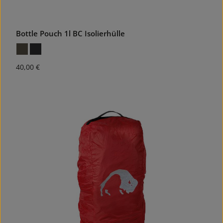
Bottle Pouch 1l BC Isolierhülle
Regulärer Preis:
40,00 €
40.03
%