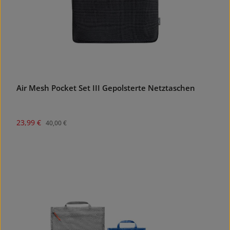
Air Mesh Pocket Set III Gepolsterte Netztaschen
Verkaufspreis:
Regulärer Preis:
23,99 €
40,00 €