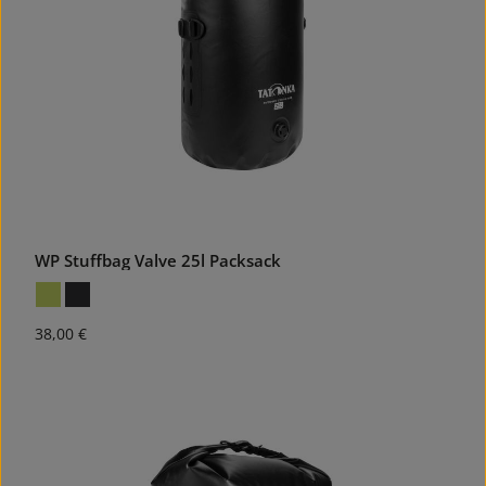
WP Stuffbag Valve 25l Packsack
Regulärer Preis:
38,00 €