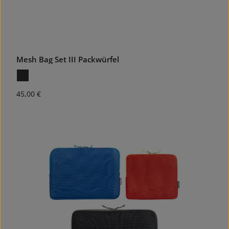
Mesh Bag Set III Packwürfel
Regulärer Preis:
45,00 €
40.03
%