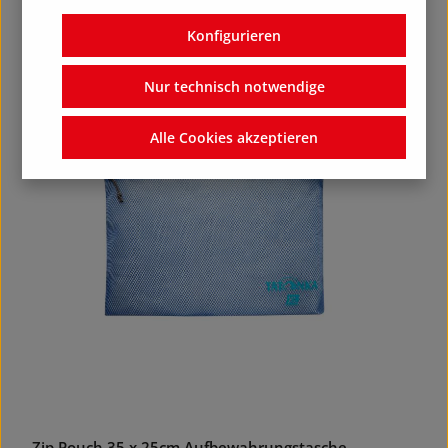
Regulärer Preis:
10,00 €
Konfigurieren
Nur technisch notwendige
Alle Cookies akzeptieren
Zip Pouch 35 x 25cm Aufbewahrungstasche