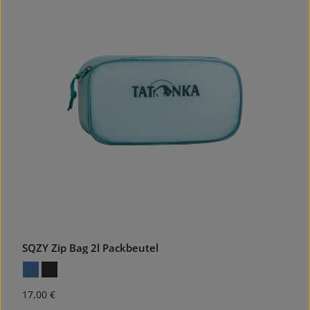
SQZY Zip Bag 2l Packbeutel
Regulärer Preis:
17,00 €