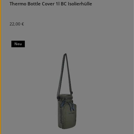
Thermo Bottle Cover 1l BC Isolierhülle
Regulärer Preis:
22,00 €
Neu