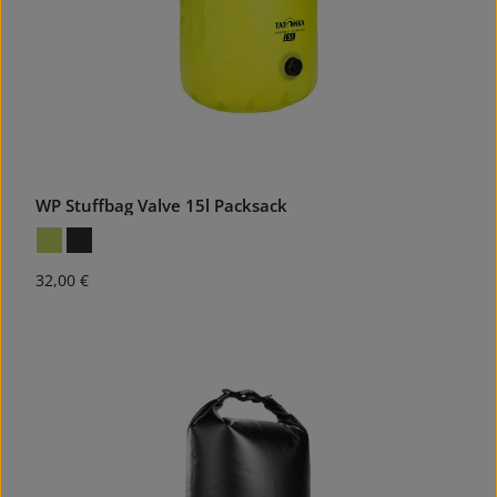
WP Stuffbag Valve 15l Packsack
Regulärer Preis:
32,00 €