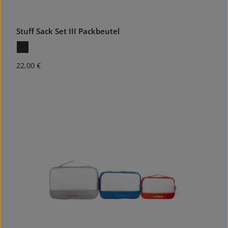
Stuff Sack Set III Packbeutel
Regulärer Preis:
22,00 €