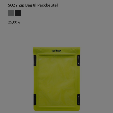
SQZY Zip Bag 8l Packbeutel
Regulärer Preis:
25,00 €