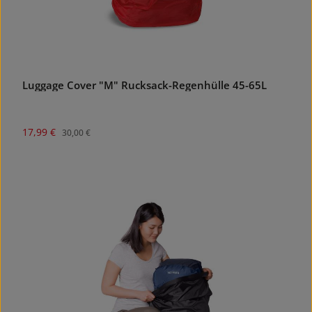
Luggage Cover "M" Rucksack-Regenhülle 45-65L
Verkaufspreis:
Regulärer Preis:
17,99 €
30,00 €