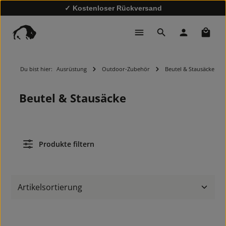
✓ Kostenloser Rückversand
✓ Schnelle Lieferung
Waren
Du bist hier:
Ausrüstung
Outdoor-Zubehör
Beutel & Stausäcke
Beutel & Stausäcke
Produkte filtern