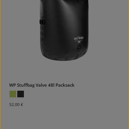
WP Stuffbag Valve 48l Packsack
Regulärer Preis:
52,00 €