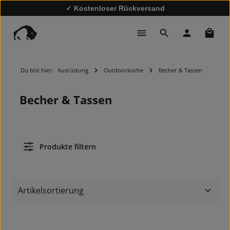
✓ Kostenloser Rückversand
✓
10% Rabatt bei Newsletter-Anmeldung
✓ Schnelle Lieferung
Waren
Du bist hier:
Ausrüstung
Outdoorküche
Becher & Tassen
Becher & Tassen
Produkte filtern