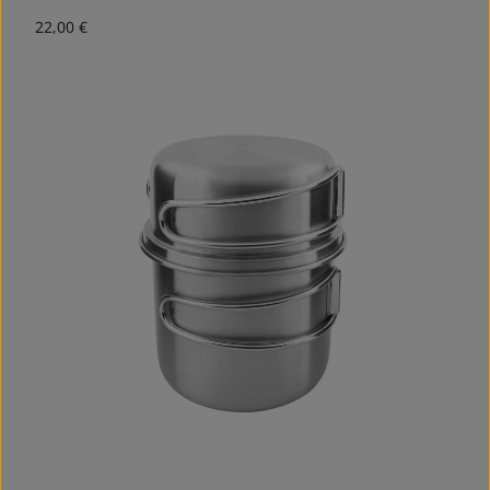
Regulärer Preis:
22,00 €