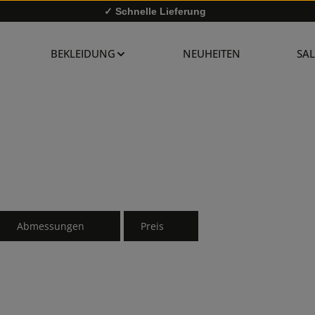
✓ Schnelle Lieferung
✓
10% Rabatt bei Newsletter-Anmeldung
BEKLEIDUNG
NEUHEITEN
SAL
Abmessungen
Preis