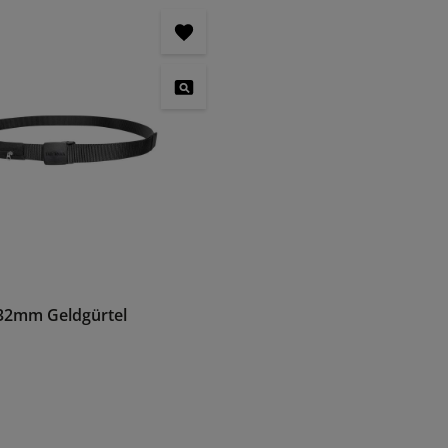
 32mm Geldgürtel
is: