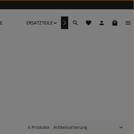
Du hast 0 Produkte au
Warenkor
E
ERSATZTEILE
REPARATURSERVICE
6 Produkte