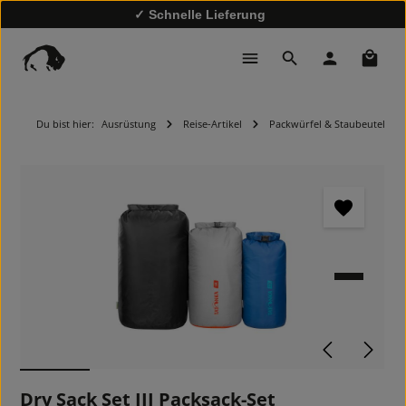
✓ Schnelle Lieferung
✓
10% Rabatt bei Newsletter-Anmeldung
Waren
Du bist hier:
Ausrüstung
Reise-Artikel
Packwürfel & Staubeutel
Bildergalerie überspringen
Dry Sack Set III Packsack-Set