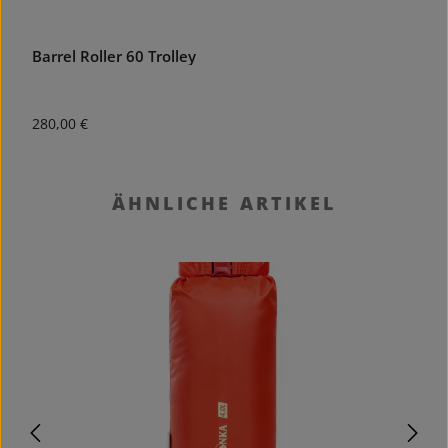
Barrel Roller 60 Trolley
T
Regulärer Preis:
R
280,00 €
3
Produktgalerie überspringen
ÄHNLICHE ARTIKEL