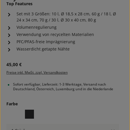
Top Features
Set mit 3 Größen: 10 l, Ø 18,5 x 28 cm, 60 g / 18 l, Ø
24 x 34 cm, 70 g / 30 l, Ø 30 x 40 cm, 80 g
Volumenregulierung
Verwendung von recycelten Materialien
PFC/PFAS-freie Imprägnierung
Wasserdicht getapte Nähte
Regulärer Preis:
45,00 €
Preise inkl. MwSt. zzgl. Versandkosten
Sofort verfügbar, Lieferzeit: 1-3 Werktage, Versand nach
Deutschland, Österreich, Luxemburg und in die Niederlande
auswählen
Farbe
assorted
black
Produkt Anzahl: Gib den gewünschten Wert ein ode