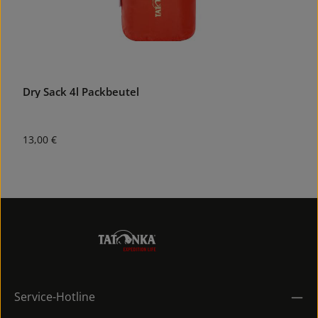
Dry Sack 4l Packbeutel
D
Regulärer Preis:
R
13,00 €
1
Service-Hotline