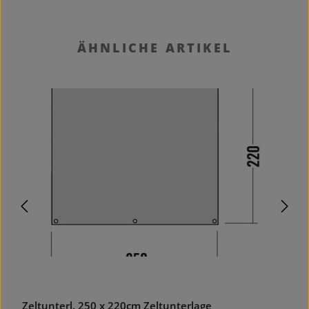
Produktgalerie überspringen
ÄHNLICHE ARTIKEL
Zeltunterl. 250 x 220cm Zeltunterlage
A