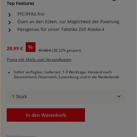
Top Features
PFC/PFAS-frei
Ösen an den Ecken, zur Möglichkeit der Fixierung
Passgenau für unser Tatonka Zelt Alaska 4
Verkaufspreis:
%
28,99 €
Regulärer Preis:
47,00 €
(38.32% gespart)
Preise inkl. MwSt. zzgl. Versandkosten
Sofort verfügbar, Lieferzeit: 1-3 Werktage, Versand nach
Deutschland, Österreich, Luxemburg und in die Niederlande
Produkt Anzahl: Gib den gewünschten Wert ein ode
In den Warenkorb
Produktnummer: