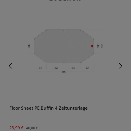
40.03
%
Floor Sheet PE Buffin 4 Zeltunterlage
Verkaufspreis:
Regulärer Preis:
23,99 €
R
9
40,00 €