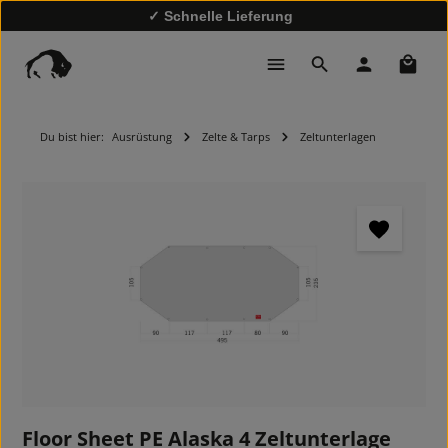
✓ Schnelle Lieferung
✓
10% Rabatt bei Newsletter-Anmeldung
Waren
Du bist hier:
Ausrüstung
Zelte & Tarps
Zeltunterlagen
Bildergalerie überspringen
Floor Sheet PE Alaska 4 Zeltunterlage