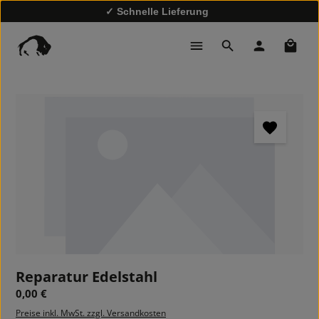
✓ Schnelle Lieferung
✓
10% Rabatt bei Newsletter-Anmeldung
✓ Kostenloser Rückversand
Waren
Bildergalerie überspringen
Reparatur Edelstahl
Regulärer Preis:
0,00 €
Preise inkl. MwSt. zzgl. Versandkosten