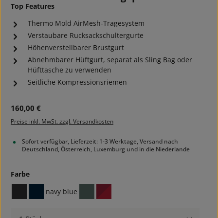
Top Features
Thermo Mold AirMesh-Tragesystem
Verstaubare Rucksackschultergurte
Höhenverstellbarer Brustgurt
Abnehmbarer Hüftgurt, separat als Sling Bag oder
Hüfttasche zu verwenden
Seitliche Kompressionsriemen
Regulärer Preis:
160,00 €
Preise inkl. MwSt. zzgl. Versandkosten
Sofort verfügbar, Lieferzeit: 1-3 Werktage, Versand nach
Deutschland, Österreich, Luxemburg und in die Niederlande
auswählen
Farbe
navy blue
black
navy
sage green
tango red
Produkt Anzahl: Gib den gewünschten Wert ein ode