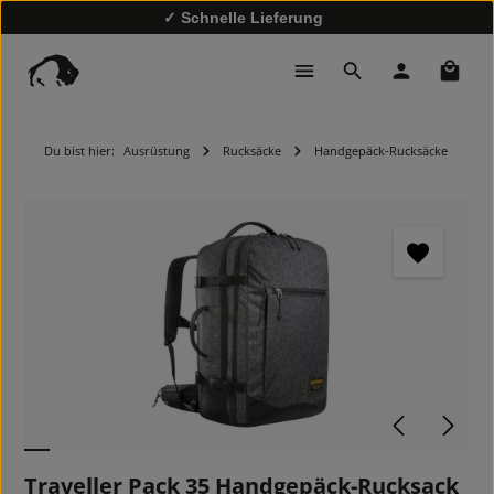
✓ Schnelle Lieferung
✓
10% Rabatt bei Newsletter-Anmeldung
Waren
Du bist hier:
Ausrüstung
Rucksäcke
Handgepäck-Rucksäcke
Bildergalerie überspringen
Traveller Pack 35 Handgepäck-Rucksack