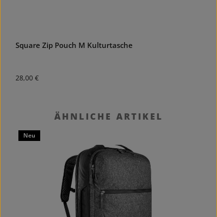
Square Zip Pouch M Kulturtasche
Regulärer Preis:
R
28,00 €
1
Produktgalerie überspringen
ÄHNLICHE ARTIKEL
Neu