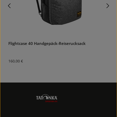
Flightcase 40 Handgepäck-Reiserucksack
T
Regulärer Preis:
R
160,00 €
1