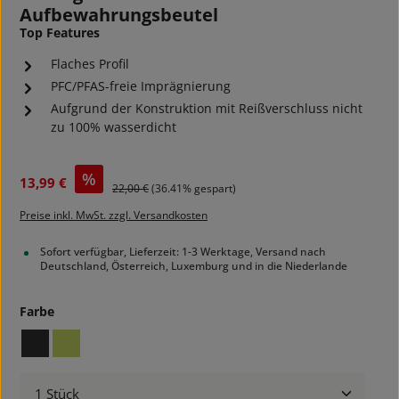
Aufbewahrungsbeutel
Top Features
Flaches Profil
PFC/PFAS-freie Imprägnierung
Aufgrund der Konstruktion mit Reißverschluss nicht
zu 100% wasserdicht
Verkaufspreis:
%
13,99 €
Regulärer Preis:
22,00 €
(36.41% gespart)
Preise inkl. MwSt. zzgl. Versandkosten
Sofort verfügbar, Lieferzeit: 1-3 Werktage, Versand nach
Deutschland, Österreich, Luxemburg und in die Niederlande
auswählen
Farbe
black
lime
Produkt Anzahl: Gib den gewünschten Wert ein ode