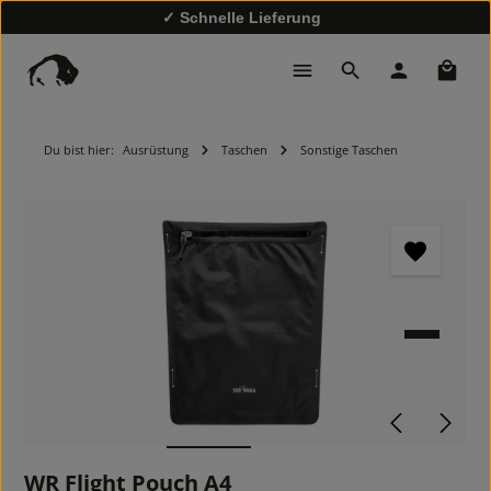
✓ Schnelle Lieferung
✓
10% Rabatt bei Newsletter-Anmeldung
Waren
Du bist hier:
Ausrüstung
Taschen
Sonstige Taschen
Bildergalerie überspringen
WR Flight Pouch A4