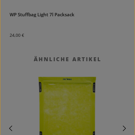
WP Stuffbag Light 7l Packsack
W
Regulärer Preis:
R
24,00 €
5
Produktgalerie überspringen
ÄHNLICHE ARTIKEL