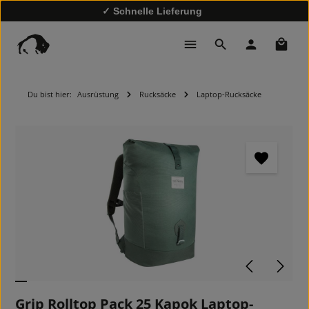
✓ Schnelle Lieferung
✓
10% Rabatt bei Newsletter-Anmeldung
Waren
Du bist hier:
Ausrüstung
Rucksäcke
Laptop-Rucksäcke
Bildergalerie überspringen
Grip Rolltop Pack 25 Kapok Laptop-