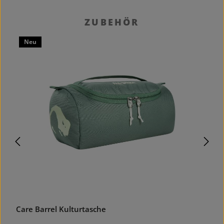
Produktgalerie überspringen
ZUBEHÖR
Neu
Care Barrel Kulturtasche
T