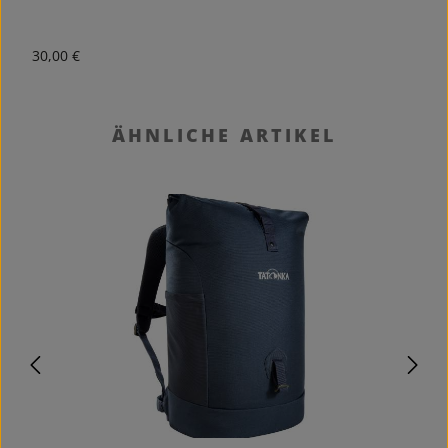
Regulärer Preis:
R
30,00 €
1
Produktgalerie überspringen
ÄHNLICHE ARTIKEL