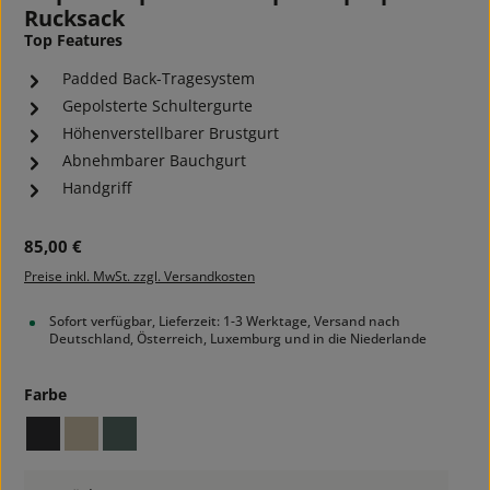
Rucksack
Top Features
Padded Back-Tragesystem
Gepolsterte Schultergurte
Höhenverstellbarer Brustgurt
Abnehmbarer Bauchgurt
Handgriff
Regulärer Preis:
85,00 €
Preise inkl. MwSt. zzgl. Versandkosten
Sofort verfügbar, Lieferzeit: 1-3 Werktage, Versand nach
Deutschland, Österreich, Luxemburg und in die Niederlande
auswählen
Farbe
black
brown rice
sage green
Produkt Anzahl: Gib den gewünschten Wert ein ode