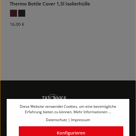
Thermo Bottle Cover 1,5l Isolierhülle
Regulärer Preis:
16,00 €
Diese Website verwendet Cookies, um eine bestmögliche
Erfahrung bieten zu können.
Mehr Informationen ...
Datenschutz
|
Impressum
Service-Hotline
Konfigurieren