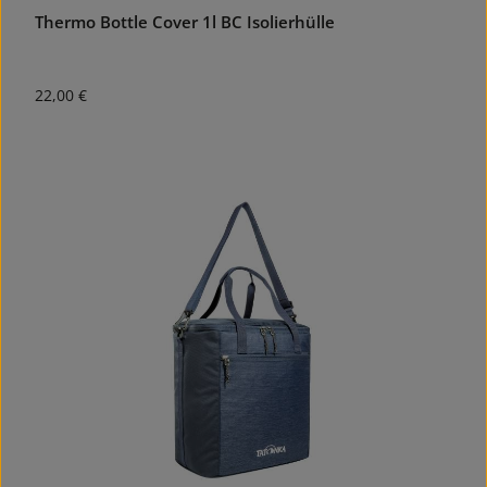
Thermo Bottle Cover 1l BC Isolierhülle
Regulärer Preis:
22,00 €