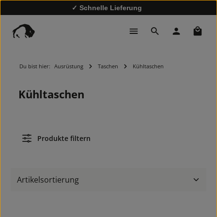
✓ Schnelle Lieferung
✓
10% Rabatt bei Newsletter-Anmeldung
Waren
Du bist hier:
Ausrüstung
Taschen
Kühltaschen
Kühltaschen
Produkte filtern