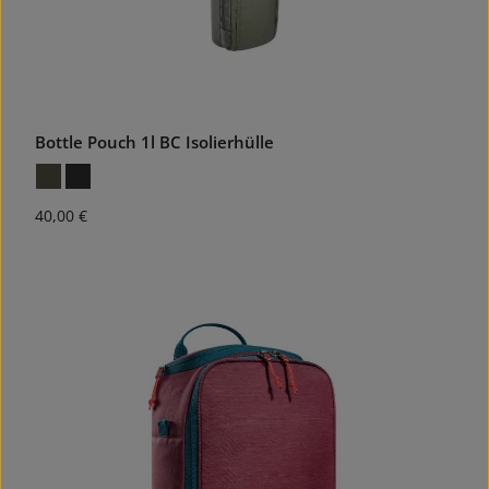
Bottle Pouch 1l BC Isolierhülle
Regulärer Preis:
40,00 €