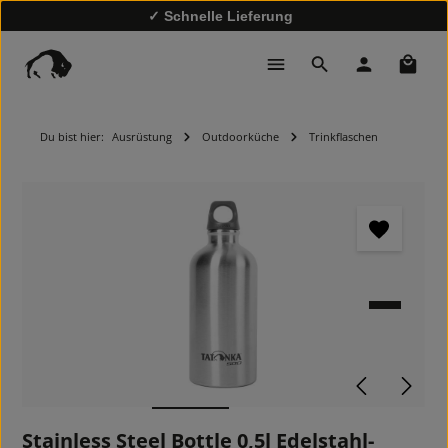
✓ Schnelle Lieferung
✓
10% Rabatt bei Newsletter-Anmeldung
Waren
Du bist hier:
Ausrüstung
Outdoorküche
Trinkflaschen
Bildergalerie überspringen
Stainless Steel Bottle 0,5l Edelstahl-