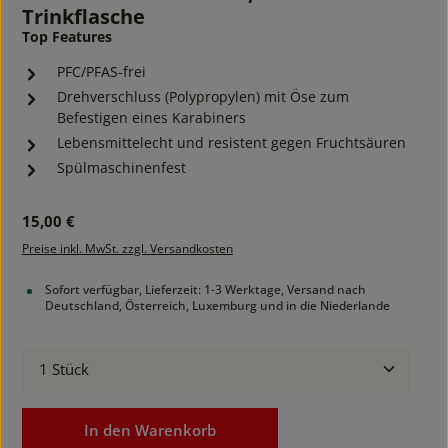
Trinkflasche
Top Features
PFC/PFAS-frei
Drehverschluss (Polypropylen) mit Öse zum
Befestigen eines Karabiners
Lebensmittelecht und resistent gegen Fruchtsäuren
Spülmaschinenfest
Regulärer Preis:
15,00 €
Preise inkl. MwSt. zzgl. Versandkosten
Sofort verfügbar, Lieferzeit: 1-3 Werktage, Versand nach
Deutschland, Österreich, Luxemburg und in die Niederlande
Produkt Anzahl: Gib den gewünschten Wert ein ode
In den Warenkorb