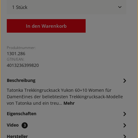
Produkt Anzahl: Gib den gewünschten Wert ein ode
In den Warenkorb
Produktnummer:
1301.286
GTIN/EAN:
4013236399820
Beschreibung
Tatonka Trekkingrucksack Yukon 60+10 Women für
DamenEines der beliebtesten Trekkingrucksack-Modelle
von Tatonka und ein treu…
Mehr
Eigenschaften
Video
3
Hersteller