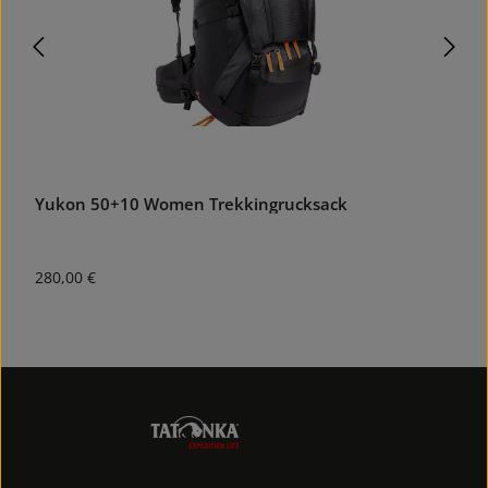
Yukon 50+10 Women Trekkingrucksack
Regulärer Preis:
R
280,00 €
3