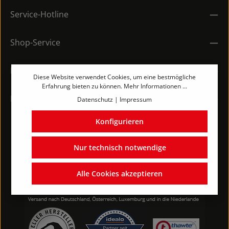
Service-Hotline
Shop-Service
Rechtliches
Diese Website verwendet Cookies, um eine bestmögliche
Erfahrung bieten zu können.
Mehr Informationen ...
Kontakt
Datenschutz
|
Impressum
Konfigurieren
Nur technisch notwendige
Alle Cookies akzeptieren