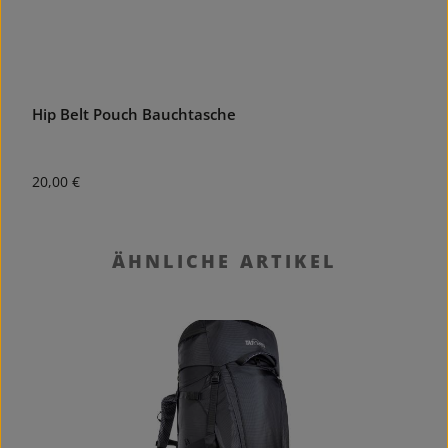
Hip Belt Pouch Bauchtasche
S
Regulärer Preis:
R
20,00 €
1
Produktgalerie überspringen
ÄHNLICHE ARTIKEL