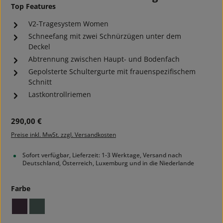
Top Features
V2-Tragesystem Women
Schneefang mit zwei Schnürzügen unter dem
Deckel
Abtrennung zwischen Haupt- und Bodenfach
Gepolsterte Schultergurte mit frauenspezifischem
Schnitt
Lastkontrollriemen
Regulärer Preis:
290,00 €
Preise inkl. MwSt. zzgl. Versandkosten
Sofort verfügbar, Lieferzeit: 1-3 Werktage, Versand nach
Deutschland, Österreich, Luxemburg und in die Niederlande
auswählen
Farbe
midnight plum
sage green