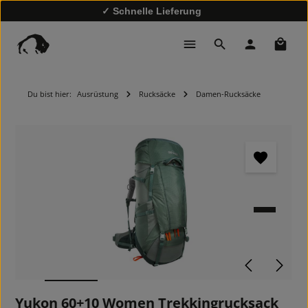
✓ Schnelle Lieferung
✓
10% Rabatt bei Newsletter-Anmeldung
Waren
Du bist hier:
Ausrüstung
Rucksäcke
Damen-Rucksäcke
Bildergalerie überspringen
Yukon 60+10 Women Trekkingrucksack