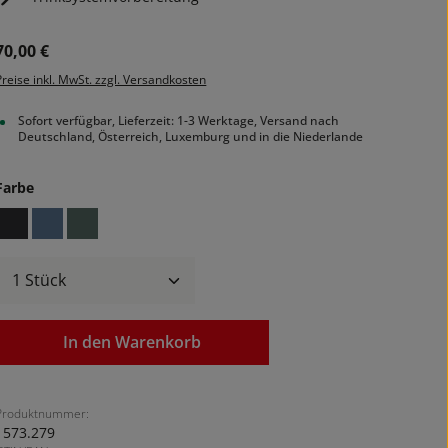
Regulärer Preis:
70,00 €
Preise inkl. MwSt. zzgl. Versandkosten
Sofort verfügbar, Lieferzeit: 1-3 Werktage, Versand nach
Deutschland, Österreich, Luxemburg und in die Niederlande
auswählen
Farbe
black
elemental blue
sage green
Produkt Anzahl: Gib den gewünschten We
In den Warenkorb
Produktnummer:
1573.279