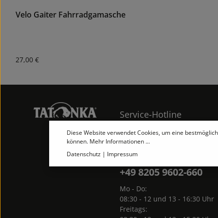
Velo Gaiter Fahrradgamasche
Regulärer Preis:
27,00 €
Service-Hotline
Diese Website verwendet Cookies, um eine bestmöglich
können.
Mehr Informationen ...
Telefonische Unterstützung 
Beratung unter:
Datenschutz
|
Impressum
+49 8205 9602-660
Mo - Do:
08:30 - 12 und 13 - 16:30 Uhr
Freitags: