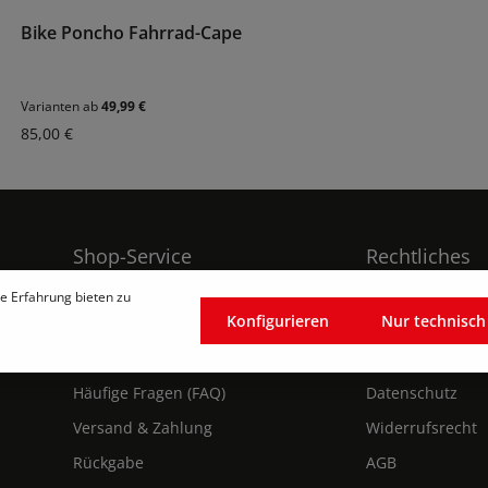
Bike Poncho Fahrrad-Cape
Varianten ab
49,99 €
Regulärer Preis:
85,00 €
Shop-Service
Rechtliches
e Erfahrung bieten zu
und
Konfigurieren
Nur technisc
Reparaturanfrage
Cookie-Einstell
Kontakt
Impressum
Häufige Fragen (FAQ)
Datenschutz
Versand & Zahlung
Widerrufsrecht
Rückgabe
AGB