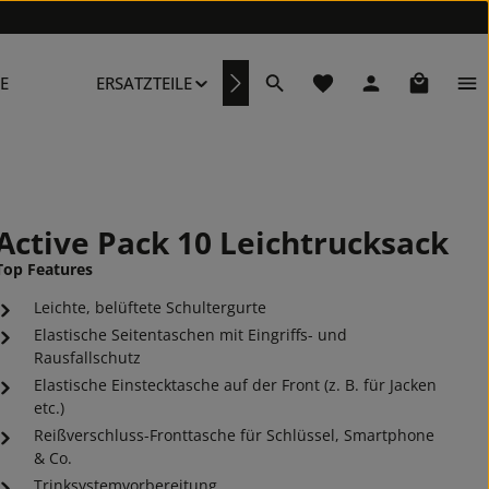
Du hast 0 Produkte au
Warenkor
E
ERSATZTEILE
REPARATURSERVICE
Active Pack 10 Leichtrucksack
Top Features
Leichte, belüftete Schultergurte
Elastische Seitentaschen mit Eingriffs- und
Rausfallschutz
Elastische Einstecktasche auf der Front (z. B. für Jacken
etc.)
Reißverschluss-Fronttasche für Schlüssel, Smartphone
& Co.
Trinksystemvorbereitung