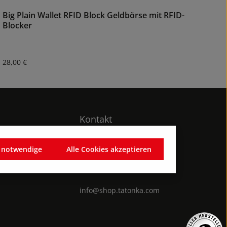
Big Plain Wallet RFID Block Geldbörse mit RFID-
Blocker
Regulärer Preis:
28,00 €
Kontakt
EXPedition GmbH
h notwendige
Alle Cookies akzeptieren
ungen
Rudolf-Diesel-Str. 3
D-86453 Dasing
info@shop.tatonka.com