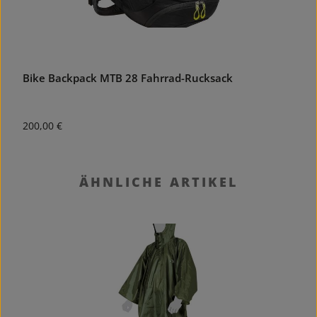
Bike Backpack MTB 28 Fahrrad-Rucksack
V
Regulärer Preis:
R
200,00 €
2
Produktgalerie überspringen
ÄHNLICHE ARTIKEL