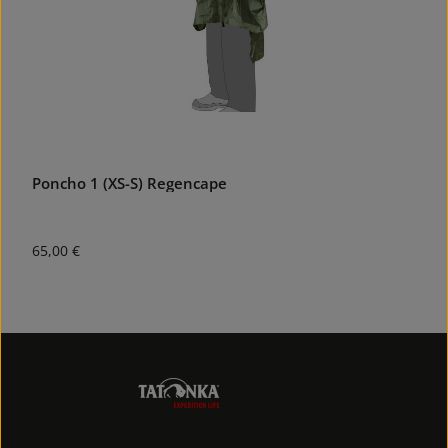
Poncho 1 (XS-S) Regencape
Regulärer Preis:
65,00 €