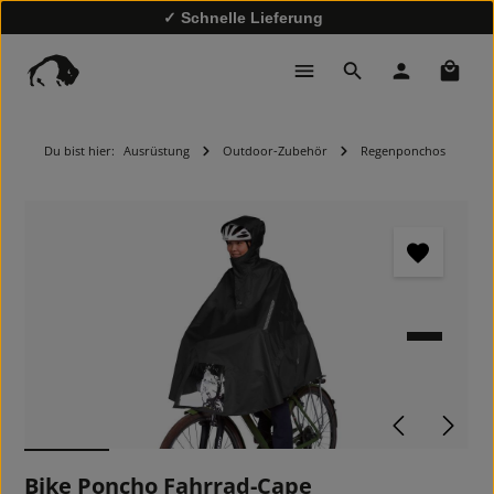
✓ Schnelle Lieferung
✓
10% Rabatt bei Newsletter-Anmeldung
Waren
Du bist hier:
Ausrüstung
Outdoor-Zubehör
Regenponchos
Bildergalerie überspringen
Bike Poncho Fahrrad-Cape