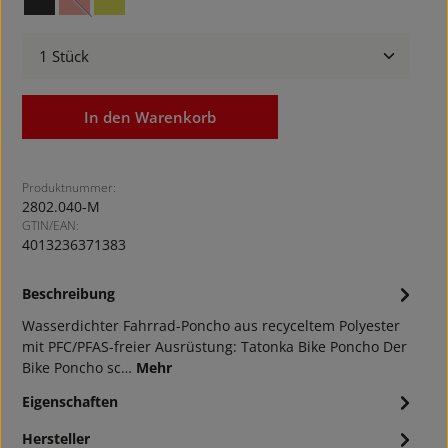
black
red orange
safety yellow
(Diese Option ist zurzeit nicht verfügbar.)
Produkt Anzahl: Gib den gewünschten Wert ein ode
In den Warenkorb
Produktnummer:
2802.040-M
GTIN/EAN:
4013236371383
Beschreibung
Wasserdichter Fahrrad-Poncho aus recyceltem Polyester
mit PFC/PFAS-freier Ausrüstung: Tatonka Bike Poncho Der
Bike Poncho sc…
Mehr
Eigenschaften
Hersteller