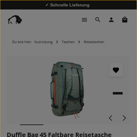
✓ Schnelle Lieferung
✓
10% Rabatt bei Newsletter-Anmeldung
Waren
Du bist hier:
Ausrüstung
Taschen
Reisetaschen
Bildergalerie überspringen
Duffle Bag 45 Faltbare Reisetasche