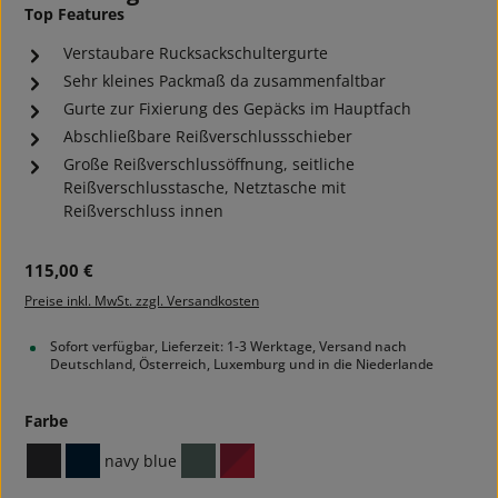
Top Features
Verstaubare Rucksackschultergurte
Sehr kleines Packmaß da zusammenfaltbar
Gurte zur Fixierung des Gepäcks im Hauptfach
Abschließbare Reißverschlussschieber
Große Reißverschlussöffnung, seitliche
Reißverschlusstasche, Netztasche mit
Reißverschluss innen
Regulärer Preis:
115,00 €
Preise inkl. MwSt. zzgl. Versandkosten
Sofort verfügbar, Lieferzeit: 1-3 Werktage, Versand nach
Deutschland, Österreich, Luxemburg und in die Niederlande
auswählen
Farbe
navy blue
black
navy
sage green
tango red