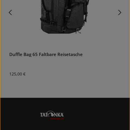
Duffle Bag 65 Faltbare Reisetasche
B
Regulärer Preis:
R
125,00 €
1