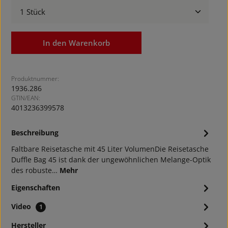
Produkt Anzahl: Gib den gewünschten Wert ein ode
In den Warenkorb
Produktnummer:
1936.286
GTIN/EAN:
4013236399578
Beschreibung
Faltbare Reisetasche mit 45 Liter VolumenDie Reisetasche
Duffle Bag 45 ist dank der ungewöhnlichen Melange-Optik
des robuste…
Mehr
Eigenschaften
Video
1
Hersteller