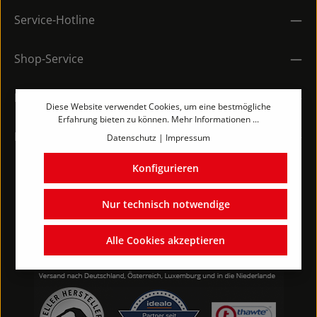
Service-Hotline
Shop-Service
Rechtliches
Diese Website verwendet Cookies, um eine bestmögliche
Erfahrung bieten zu können.
Mehr Informationen ...
Kontakt
Datenschutz
|
Impressum
Konfigurieren
Nur technisch notwendige
Alle Cookies akzeptieren