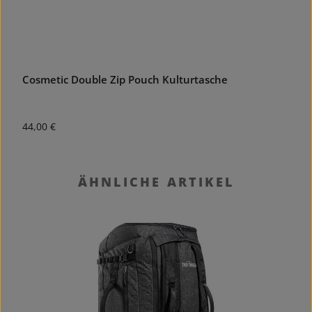
Cosmetic Double Zip Pouch Kulturtasche
Regulärer Preis:
R
44,00 €
1
Produktgalerie überspringen
ÄHNLICHE ARTIKEL