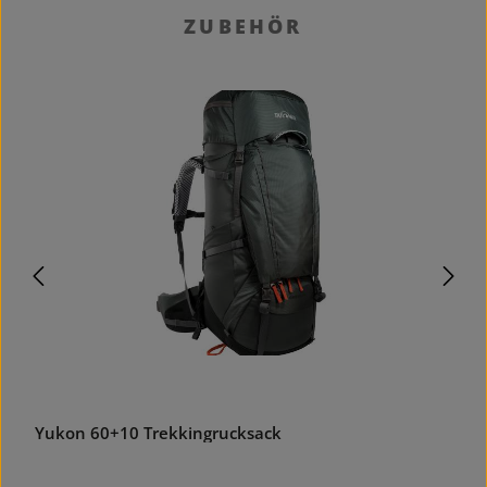
Produktgalerie überspringen
ZUBEHÖR
Yukon 60+10 Trekkingrucksack
A