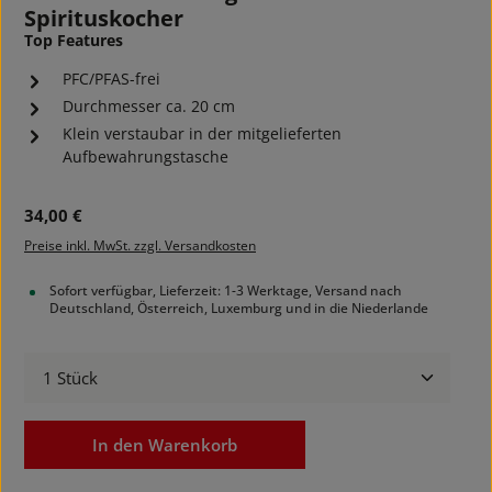
Spirituskocher
Top Features
PFC/PFAS-frei
Durchmesser ca. 20 cm
Klein verstaubar in der mitgelieferten
Aufbewahrungstasche
Regulärer Preis:
34,00 €
Preise inkl. MwSt. zzgl. Versandkosten
Sofort verfügbar, Lieferzeit: 1-3 Werktage, Versand nach
Deutschland, Österreich, Luxemburg und in die Niederlande
Produkt Anzahl: Gib den gewünschten Wert ein ode
In den Warenkorb