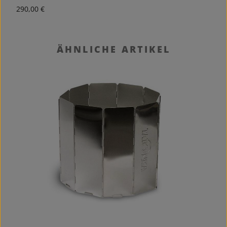
Regulärer Preis:
R
290,00 €
2
Produktgalerie überspringen
ÄHNLICHE ARTIKEL