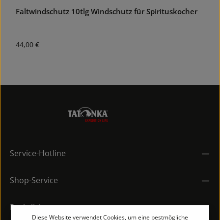
Faltwindschutz 10tlg Windschutz für Spirituskocher
Regulärer Preis:
44,00 €
Service-Hotline
Shop-Service
Rechtliches
Diese Website verwendet Cookies, um eine bestmögliche