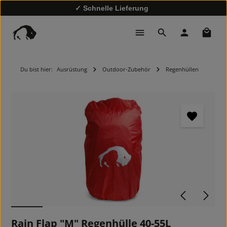
✓ Schnelle Lieferung
✓
10% Rabatt bei Newsletter-Anmeldung
Waren
Du bist hier:
Ausrüstung
Outdoor-Zubehör
Regenhüllen
Bildergalerie überspringen
Rain Flap "M" Regenhülle 40-55L