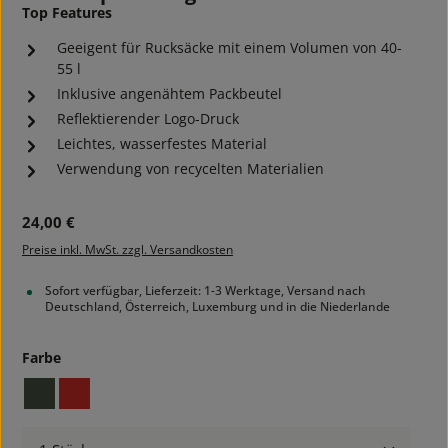
Top Features
Geeigent für Rucksäcke mit einem Volumen von 40-
55 l
Inklusive angenähtem Packbeutel
Reflektierender Logo-Druck
Leichtes, wasserfestes Material
Verwendung von recycelten Materialien
Regulärer Preis:
24,00 €
Preise inkl. MwSt. zzgl. Versandkosten
Sofort verfügbar, Lieferzeit: 1-3 Werktage, Versand nach
Deutschland, Österreich, Luxemburg und in die Niederlande
auswählen
Farbe
cub
red
Produkt Anzahl: Gib den gewünschten Wert ein ode