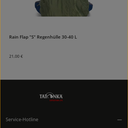
Rain Flap "S" Regenhülle 30-40 L
R
Regulärer Preis:
R
21,00 €
2
Service-Hotline