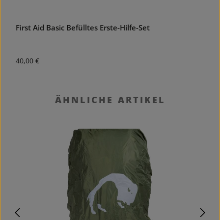
First Aid Basic Befülltes Erste-Hilfe-Set
Regulärer Preis:
R
40,00 €
4
Produktgalerie überspringen
ÄHNLICHE ARTIKEL