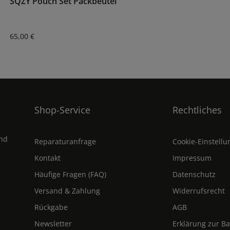
SQZY Pouch Set Packbeutel
Regulärer Preis:
65,00 €
Shop-Service
Rechtliches
und
Reparaturanfrage
Cookie-Einstell
Kontakt
Impressum
Häufige Fragen (FAQ)
Datenschutz
Versand & Zahlung
Widerrufsrecht
Rückgabe
AGB
Newsletter
Erklärung zur Ba