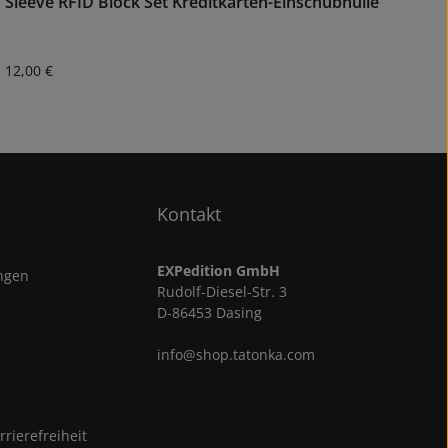
Sleeve RFID Block Set Kreditkarten-Einschubhülle
Regulärer Preis:
12,00 €
Kontakt
EXPedition GmbH
ungen
Rudolf-Diesel-Str. 3
D-86453 Dasing
info@shop.tatonka.com
rrierefreiheit