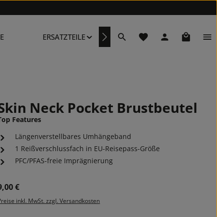
Du hast 0 Produkte au
Warenkor
E
ERSATZTEILE
REPARATURSERVICE
Skin Neck Pocket Brustbeutel
Top Features
Längenverstellbares Umhängeband
1 Reißverschlussfach in EU-Reisepass-Größe
PFC/PFAS-freie Imprägnierung
Regulärer Preis:
9,00 €
Preise inkl. MwSt. zzgl. Versandkosten