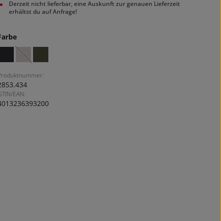
Derzeit nicht lieferbar, eine Auskunft zur genauen Lieferzeit
erhältst du auf Anfrage!
auswählen
Farbe
dark blue
macciato
olive
(Diese Option ist zurzeit nicht verfügbar.)
Produktnummer:
2853.434
GTIN/EAN:
4013236393200