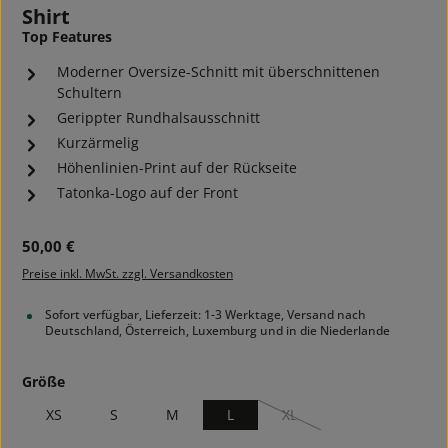
Shirt
Top Features
Moderner Oversize-Schnitt mit überschnittenen
Schultern
Gerippter Rundhalsausschnitt
Kurzärmelig
Höhenlinien-Print auf der Rückseite
Tatonka-Logo auf der Front
Regulärer Preis:
50,00 €
Preise inkl. MwSt. zzgl. Versandkosten
Sofort verfügbar, Lieferzeit: 1-3 Werktage, Versand nach
Deutschland, Österreich, Luxemburg und in die Niederlande
auswählen
Größe
XS
S
M
L
XL
(Diese Option ist zurzeit nich