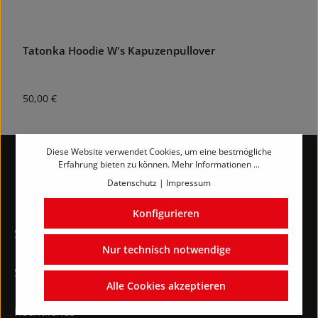
Tatonka Hoodie W's Kapuzenpullover
H
Regulärer Preis:
R
50,00 €
3
Diese Website verwendet Cookies, um eine bestmögliche
Erfahrung bieten zu können.
Mehr Informationen ...
Datenschutz
|
Impressum
Konfigurieren
Service-Hotline
Nur technisch notwendige
Shop-Service
Alle Cookies akzeptieren
Rechtliches