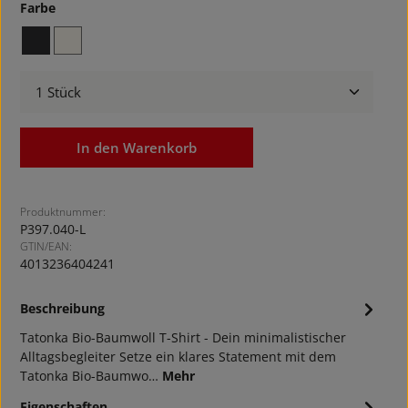
auswählen
Farbe
black
white sand
Produkt Anzahl: Gib den gewünschten Wert ein ode
In den Warenkorb
Produktnummer:
P397.040-L
GTIN/EAN:
4013236404241
Beschreibung
Tatonka Bio-Baumwoll T-Shirt - Dein minimalistischer
Alltagsbegleiter Setze ein klares Statement mit dem
Tatonka Bio-Baumwo…
Mehr
Eigenschaften