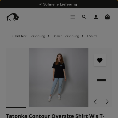
✓ Schnelle Lieferung
✓
10% Rabatt bei Newsletter-Anmeldung
Waren
Du bist hier:
Bekleidung
Damen-Bekleidung
T-Shirts
Bildergalerie überspringen
Tatonka Contour Oversize Shirt W's T-