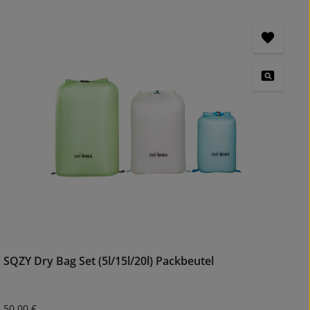
SQZY Dry Bag Set (5l/15l/20l) Packbeutel
Regulärer Preis:
50,00 €