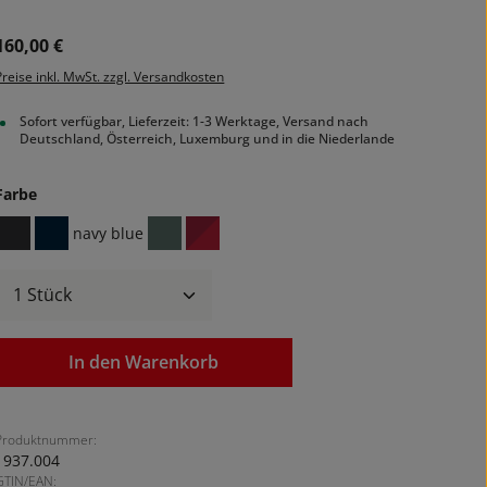
Regulärer Preis:
160,00 €
Preise inkl. MwSt. zzgl. Versandkosten
Sofort verfügbar, Lieferzeit: 1-3 Werktage, Versand nach
Deutschland, Österreich, Luxemburg und in die Niederlande
auswählen
Farbe
navy blue
black
navy
sage green
tango red
Produkt Anzahl: Gib den gewünschten We
In den Warenkorb
Produktnummer:
1937.004
GTIN/EAN: