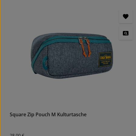
Produktgalerie überspringen
Square Zip Pouch M Kulturtasche
Regulärer Preis:
28,00 €