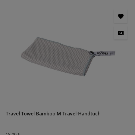
Travel Towel Bamboo M Travel-Handtuch
Regulärer Preis:
18,00 €