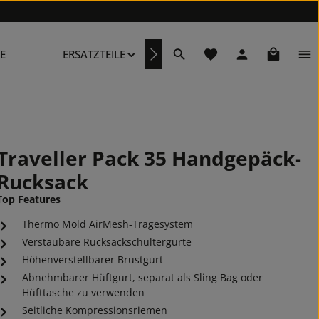
Du hast 0 Produkte au
Warenkor
E
ERSATZTEILE
REPARATURSERVICE
Traveller Pack 35 Handgepäck-
Rucksack
Top Features
Thermo Mold AirMesh-Tragesystem
Verstaubare Rucksackschultergurte
Höhenverstellbarer Brustgurt
Abnehmbarer Hüftgurt, separat als Sling Bag oder
Hüfttasche zu verwenden
Seitliche Kompressionsriemen