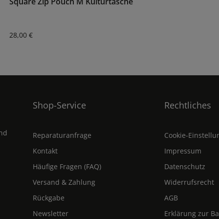
Square Zip Pouch M Kulturtasche
Regulärer Preis:
28,00 €
Shop-Service
Rechtliches
und
Reparaturanfrage
Cookie-Einstell
Kontakt
Impressum
Häufige Fragen (FAQ)
Datenschutz
Versand & Zahlung
Widerrufsrecht
Rückgabe
AGB
Newsletter
Erklärung zur Ba