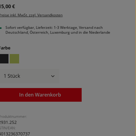
Regulärer Preis:
15,00 €
Preise inkl. MwSt. zzgl. Versandkosten
Sofort verfügbar, Lieferzeit: 1-3 Werktage, Versand nach
Deutschland, Österreich, Luxemburg und in die Niederlande
auswählen
Farbe
black
lime
Produkt Anzahl: Gib den gewünschten We
In den Warenkorb
Produktnummer:
2931.252
GTIN/EAN:
4013236370737