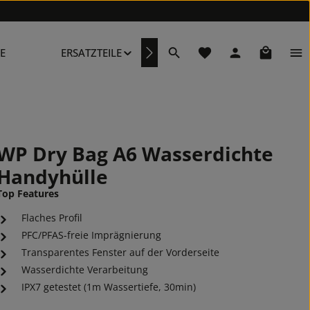
Du hast 0 Produkte au
Warenkor
E
ERSATZTEILE
REPARATURSERVICE
WP Dry Bag A6 Wasserdichte
Handyhülle
Top Features
Flaches Profil
PFC/PFAS-freie Imprägnierung
Transparentes Fenster auf der Vorderseite
Wasserdichte Verarbeitung
IPX7 getestet (1m Wassertiefe, 30min)