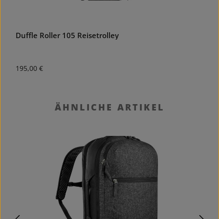
Duffle Roller 105 Reisetrolley
S
Regulärer Preis:
R
195,00 €
2
Produktgalerie überspringen
ÄHNLICHE ARTIKEL