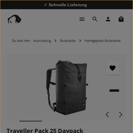
✓ Schnelle Lieferung
✓
10% Rabatt bei Newsletter-Anmeldung
Waren
Du bist hier:
Ausrüstung
Rucksäcke
Handgepäck-Rucksäcke
Bildergalerie überspringen
Traveller Pack 25 Daypack