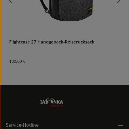
Flightcase 27 Handgepäck-Reiserucksack
G
Regulärer Preis:
R
130,00 €
8
Service-Hotline