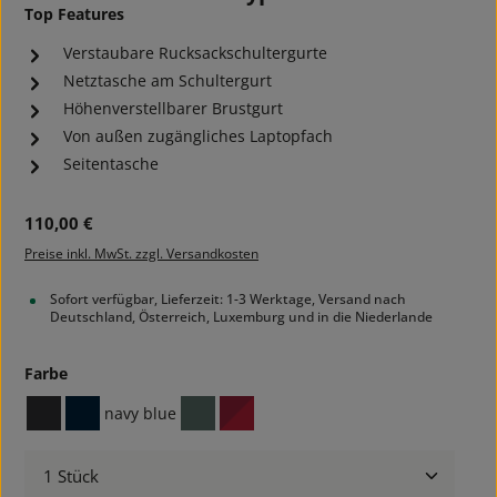
Top Features
Verstaubare Rucksackschultergurte
Netztasche am Schultergurt
Höhenverstellbarer Brustgurt
Von außen zugängliches Laptopfach
Seitentasche
Regulärer Preis:
110,00 €
Preise inkl. MwSt. zzgl. Versandkosten
Sofort verfügbar, Lieferzeit: 1-3 Werktage, Versand nach
Deutschland, Österreich, Luxemburg und in die Niederlande
auswählen
Farbe
navy blue
black
navy
sage green
tango red
Produkt Anzahl: Gib den gewünschten Wert ein ode