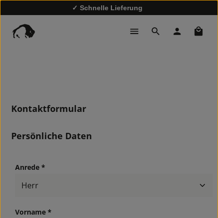
✓ Schnelle Lieferung
✓
10% Rabatt bei Newsletter-Anmeldung
Waren
Kontaktformular
Persönliche Daten
Anrede *
Vorname *