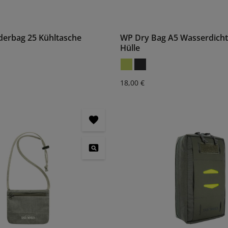
derbag 25 Kühltasche
WP Dry Bag A5 Wasserdichte
Hülle
:
Regulärer Preis:
18,00 €