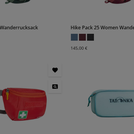
2 Wanderrucksack
Hike Pack 25 Women Wande
:
Regulärer Preis:
145,00 €