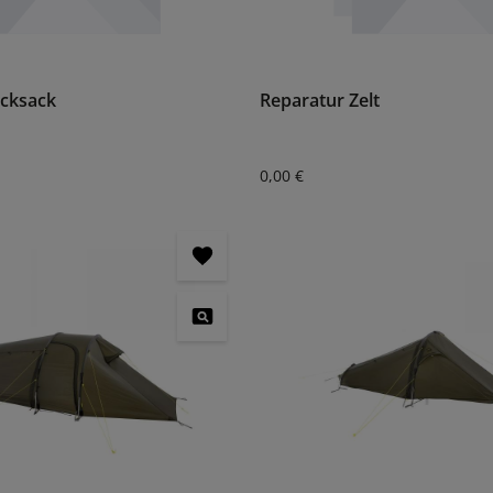
ucksack
Reparatur Zelt
:
Regulärer Preis:
0,00 €