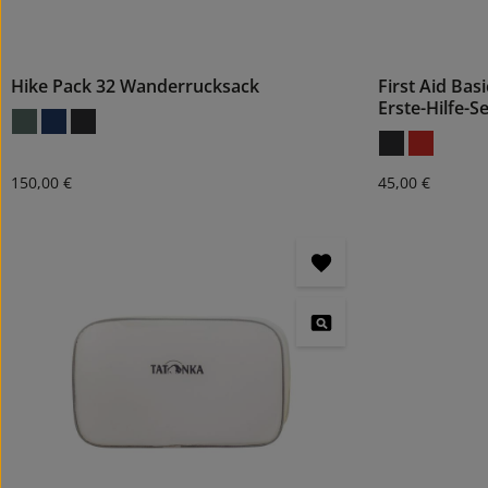
Hike Pack 32 Wanderrucksack
First Aid Bas
Erste-Hilfe-Se
Regulärer Preis:
Regulärer Preis
150,00 €
45,00 €