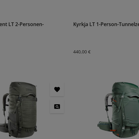
ent LT 2-Personen-
Kyrkja LT 1-Person-Tunnelze
:
Regulärer Preis:
440,00 €