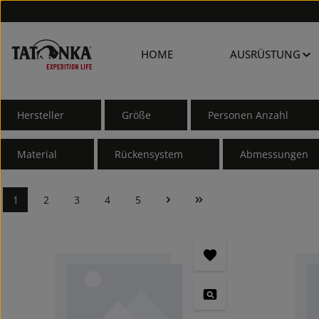
HOME
AUSRÜSTUNG
Hersteller
Größe
Personen Anzahl
Material
Rückensystem
Abmessungen
1
2
3
4
5
Seite
Seite
Seite
Seite
Seite