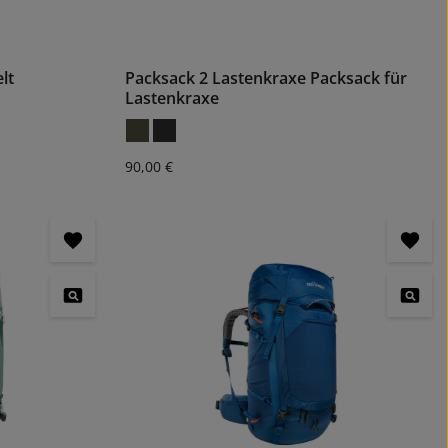
lt
Packsack 2 Lastenkraxe Packsack für
Lastenkraxe
Regulärer Preis:
90,00 €