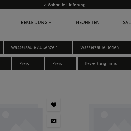
✓ Schnelle Lieferung
✓
10% Rabatt bei Newsletter-Anmeldung
BEKLEIDUNG
NEUHEITEN
SAL
Wassersäule Außenzelt
Wassersäule Boden
Preis
Preis
Bewertung mind.