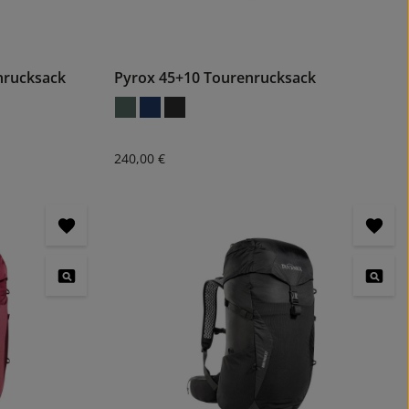
nrucksack
Pyrox 45+10 Tourenrucksack
Regulärer Preis:
240,00 €