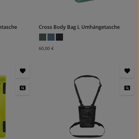
etasche
Cross Body Bag L Umhängetasche
Regulärer Preis:
60,00 €