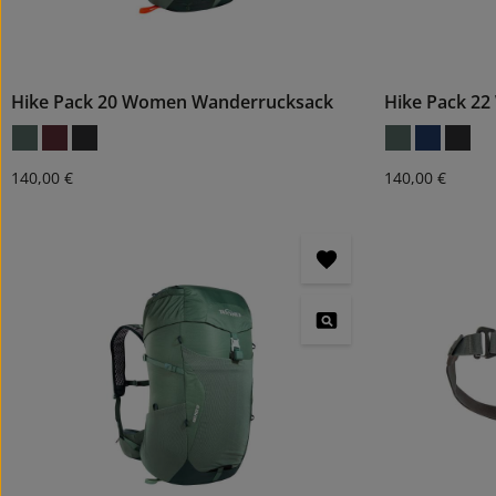
Hike Pack 20 Women Wanderrucksack
Hike Pack 2
Regulärer Preis:
Regulärer Preis
140,00 €
140,00 €