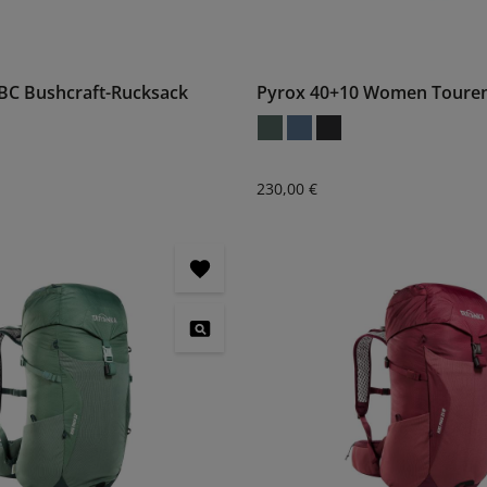
BC Bushcraft-Rucksack
Pyrox 40+10 Women Toure
:
Regulärer Preis:
230,00 €