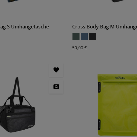
Bag S Umhängetasche
Cross Body Bag M Umhäng
:
Regulärer Preis:
50,00 €