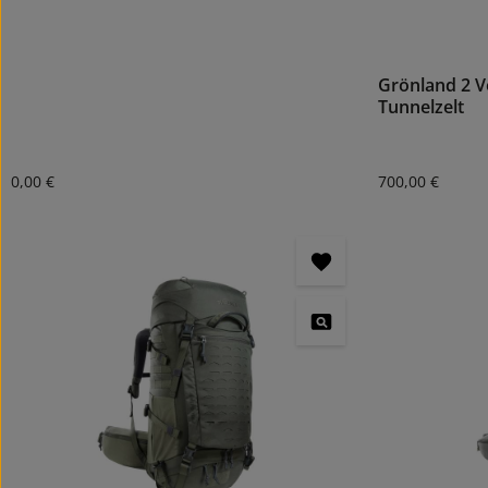
Grönland 2 V
Tunnelzelt
Regulärer Preis:
Regulärer Preis
0,00 €
700,00 €