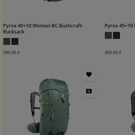
Pyrox 40+10 Women BC Bushcraft-
Pyrox 45+10 
Rucksack
Regulärer Preis:
Regulärer Preis
290,00 €
300,00 €