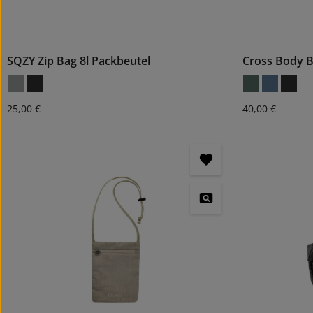
SQZY Zip Bag 8l Packbeutel
Cross Body 
Regulärer Preis:
Regulärer Preis
25,00 €
40,00 €