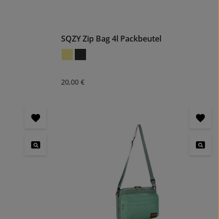
SQZY Zip Bag 4l Packbeutel
Regulärer Preis:
20,00 €