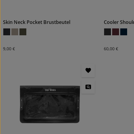
Skin Neck Pocket Brustbeutel
Cooler Shoul
Regulärer Preis:
Regulärer Preis
9,00 €
60,00 €