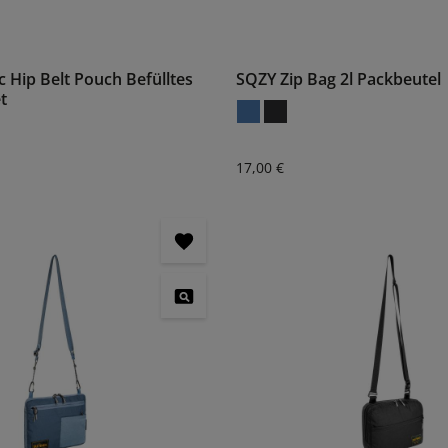
ic Hip Belt Pouch Befülltes
SQZY Zip Bag 2l Packbeutel
t
:
Regulärer Preis:
17,00 €