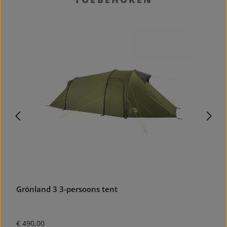
Grönland 3 3-persoons tent
R
Normale prijs:
N
€ 490,00
€