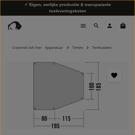
✓ Eigen, eerlijke productie & transparante
toeleveringsketen
Winke
✓ Snelle levering & gratis retourzending
U bevindt zich hier:
Apparatuur
Tenten
Tentkussens
Afbeeldingengalerij overslaan