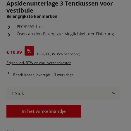
Apsidenunterlage 3 Tentkussen voor
vestibule
Belangrijkste kenmerken
PFC/PFAS-frei
Ösen an den Ecken, zur Möglichkeit der Fixierung
Verkoopprijs:
%
€ 10,99
Normale prijs:
€ 17,00
(35.35% bespaard)
Prijzen incl. BTW en excl. verzendkosten
Beschikbaar, levertijd: 1-3 werkdage
Producthoeveelheid: Voer de gewenste hoeveelheid
In het winkelmandje