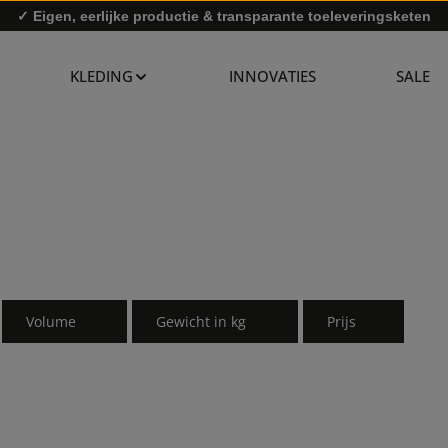
✓ Eigen, eerlijke productie & transparante toeleveringsketen
✓ Snelle levering & gratis retourzending
KLEDING
INNOVATIES
SALE
Volume
Gewicht in kg
Prijs