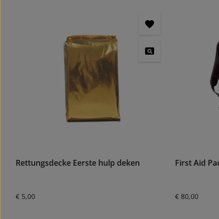
Rettungsdecke Eerste hulp deken
First Aid P
Normale prijs:
Normale prijs
€ 5,00
€ 80,00