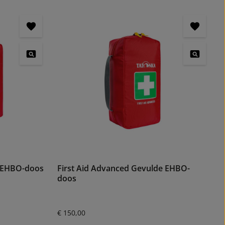
e EHBO-doos
First Aid Advanced Gevulde EHBO-
doos
Normale prijs:
€ 150,00