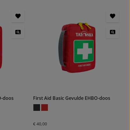
O-doos
First Aid Basic Gevulde EHBO-doos
Normale prijs:
€ 40,00