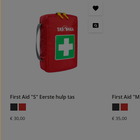
First Aid "S" Eerste hulp tas
First Aid "M
Normale prijs:
Normale prijs
€ 30,00
€ 35,00