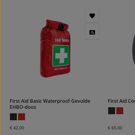
First Aid Basic Waterproof Gevulde
First Aid 
EHBO-doos
Normale prijs:
Normale prijs
€ 42,00
€ 65,00