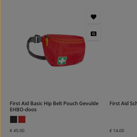
First Aid Basic Hip Belt Pouch Gevulde
First Aid S
EHBO-doos
Normale prijs:
Normale prijs
€ 45,00
€ 14,00