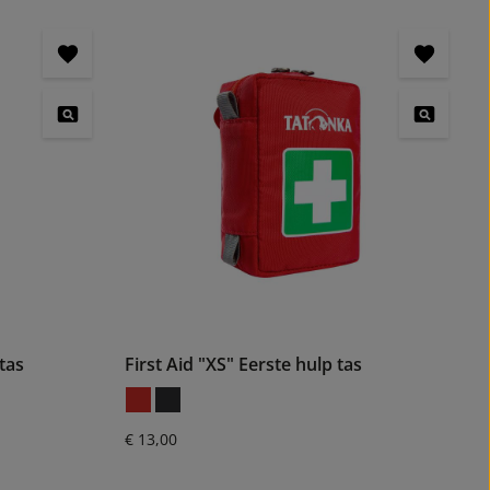
 tas
First Aid "XS" Eerste hulp tas
Normale prijs:
€ 13,00