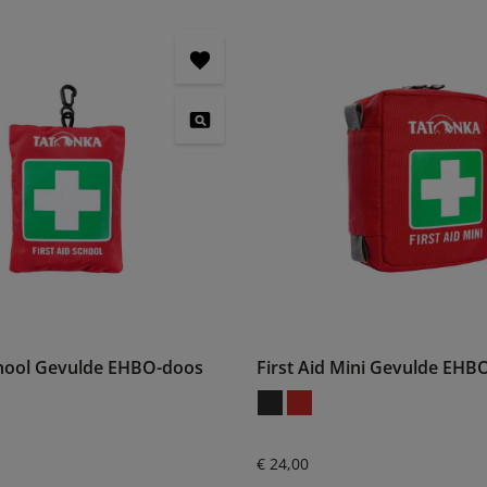
chool Gevulde EHBO-doos
First Aid Mini Gevulde EHB
:
Normale prijs:
€ 24,00