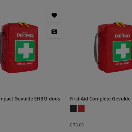
Compact Gevulde EHBO-doos
First Aid Complete Gevuld
:
Normale prijs:
€ 75,00