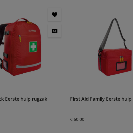
ack Eerste hulp rugzak
First Aid Family Eerste hulp
:
Normale prijs:
€ 60,00