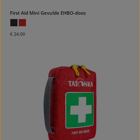
First Aid Mini Gevulde EHBO-doos
Normale prijs:
€ 24,00