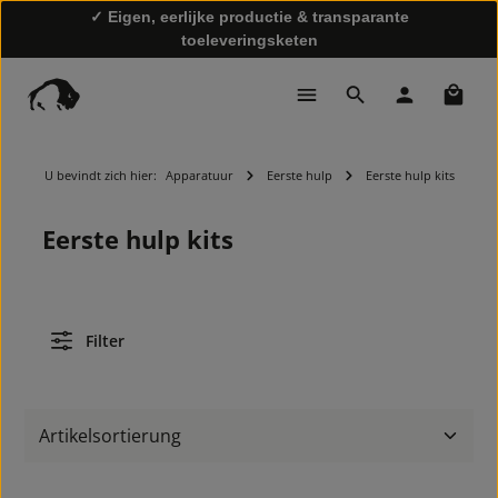
✓ Eigen, eerlijke productie & transparante
toeleveringsketen
Winke
✓ Snelle levering & gratis retourzending
U bevindt zich hier:
Apparatuur
Eerste hulp
Eerste hulp kits
Eerste hulp kits
Filter