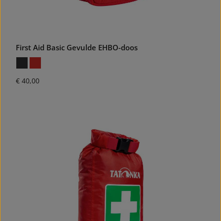
First Aid Basic Gevulde EHBO-doos
Normale prijs:
€ 40,00