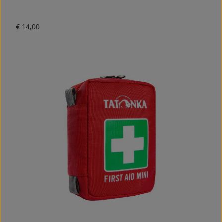
Normale prijs:
€ 14,00