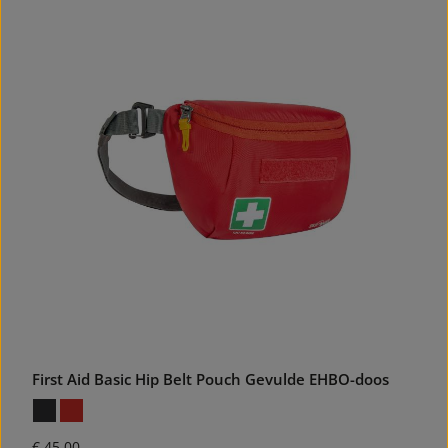
First Aid Basic Hip Belt Pouch Gevulde EHBO-doos
Normale prijs:
€ 45,00