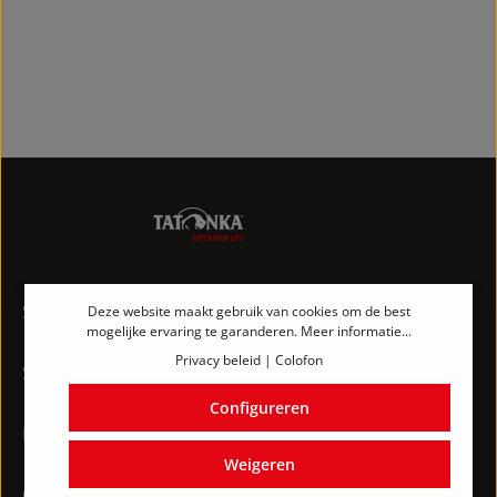
Service hotline
Deze website maakt gebruik van cookies om de best
mogelijke ervaring te garanderen.
Meer informatie...
Privacy beleid
|
Colofon
Shopservice
Configureren
Informatie
Weigeren
Contact