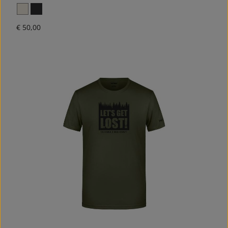
Normale prijs:
€ 50,00