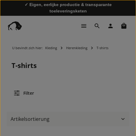
✓ Eigen, eerlijke productie & transparante
toeleveringsketen
Winke
✓ Snelle levering & gratis retourzending
U bevindt zich hier:
Kleding
Herenkleding
T-shirts
T-shirts
Filter