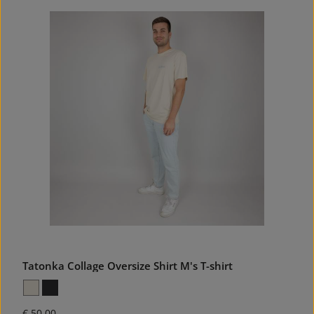
Tatonka Collage Oversize Shirt M's T-shirt
Normale prijs:
€ 50,00