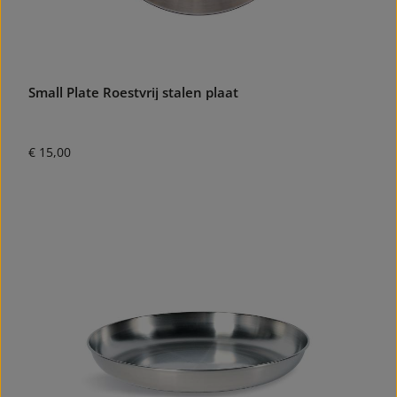
Small Plate Roestvrij stalen plaat
Normale prijs:
€ 15,00