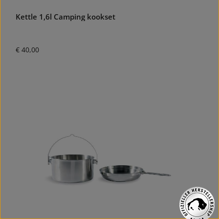
Kettle 1,6l Camping kookset
Normale prijs:
€ 40,00