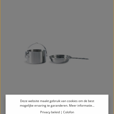
Deze website maakt gebruik van cookies om de best
mogelijke ervaring te garanderen.
Meer informatie...
Kettle 1,0l Camping kookset
Privacy beleid
|
Colofon