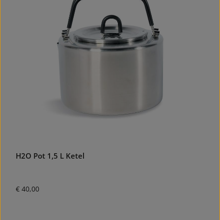
H2O Pot 1,5 L Ketel
Normale prijs:
€ 40,00