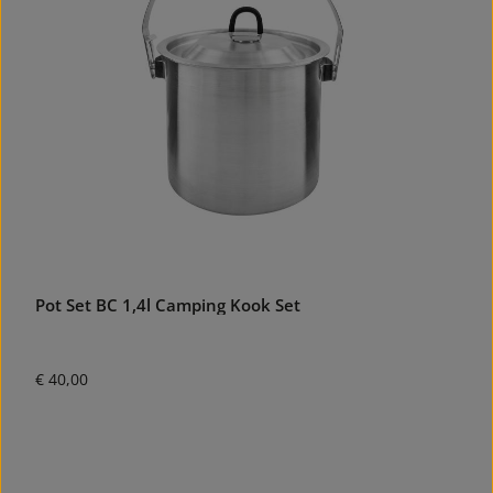
Pot Set BC 1,4l Camping Kook Set
Normale prijs:
€ 40,00