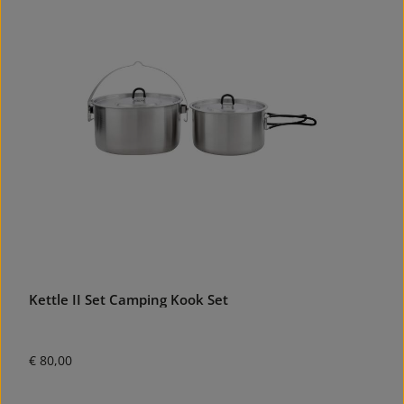
Kettle II Set Camping Kook Set
Normale prijs:
€ 80,00