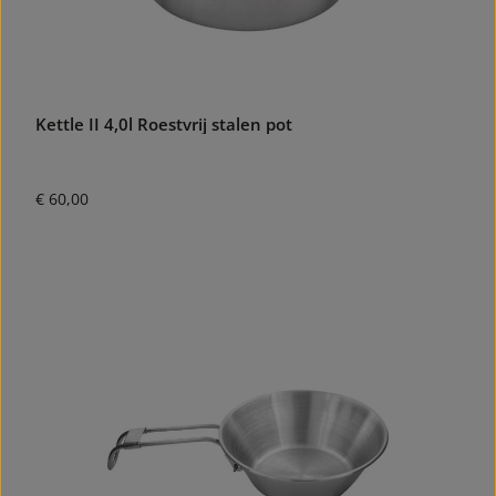
Kettle II 4,0l Roestvrij stalen pot
Normale prijs:
€ 60,00