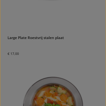
Large Plate Roestvrij stalen plaat
Normale prijs:
€ 17,00