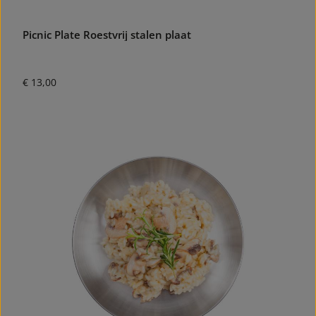
Picnic Plate Roestvrij stalen plaat
Normale prijs:
€ 13,00