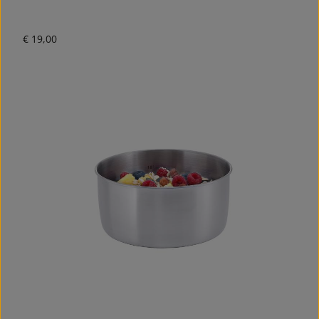
Normale prijs:
€ 19,00