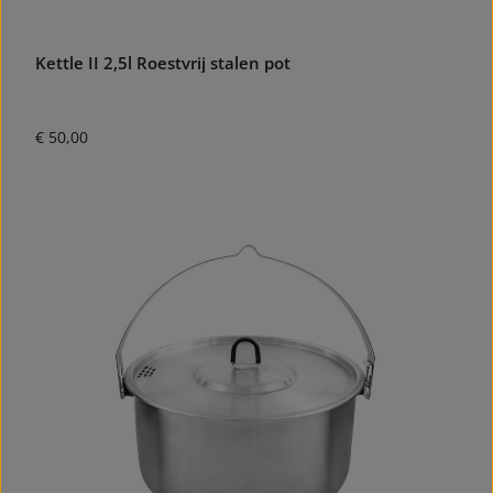
Kettle II 2,5l Roestvrij stalen pot
Normale prijs:
€ 50,00