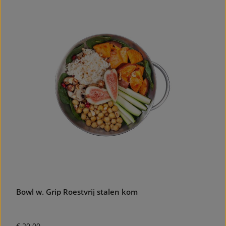
Bowl w. Grip Roestvrij stalen kom
Normale prijs:
€ 20,00