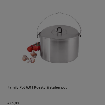
Family Pot 6,0 l Roestvrij stalen pot
Normale prijs:
€ 65,00