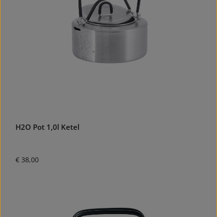
H2O Pot 1,0l Ketel
Normale prijs:
€ 38,00