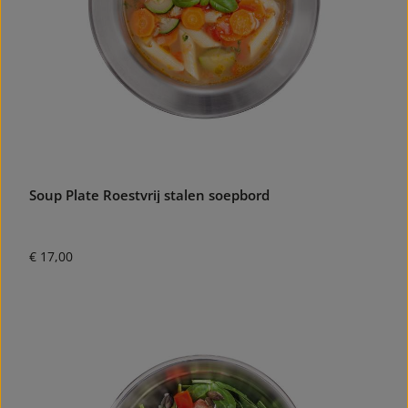
Soup Plate Roestvrij stalen soepbord
Normale prijs:
€ 17,00