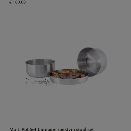
Normale prijs:
€ 180,00
Multi Pot Set Camping roestvrij staal set