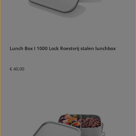
Lunch Box I 1000 Lock Roestvrij stalen lunchbox
Normale prijs:
€ 40,00