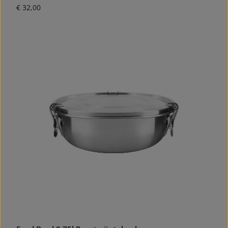
Normale prijs:
€ 32,00