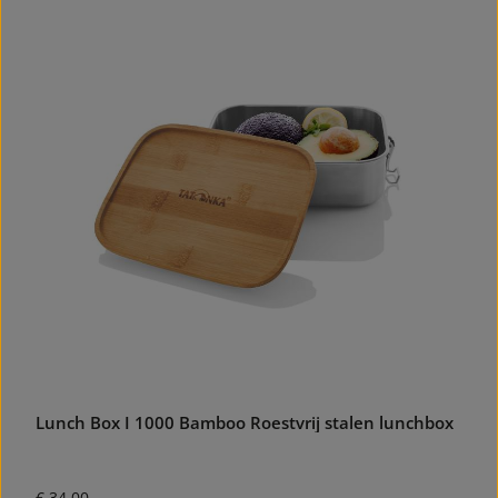
Lunch Box I 1000 Bamboo Roestvrij stalen lunchbox
Normale prijs:
€ 34,00