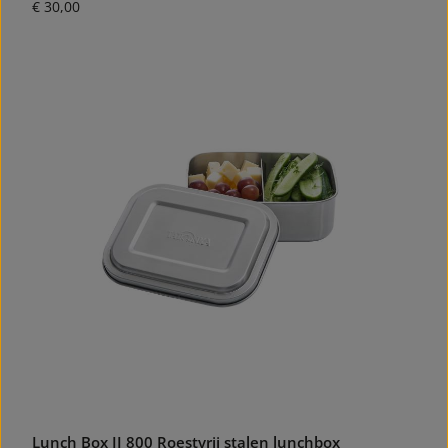
Normale prijs:
€ 30,00
Lunch Box II 800 Roestvrij stalen lunchbox