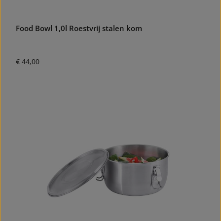
Food Bowl 1,0l Roestvrij stalen kom
Normale prijs:
€ 44,00