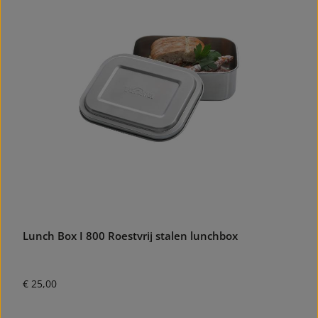
Lunch Box I 800 Roestvrij stalen lunchbox
Normale prijs:
€ 25,00