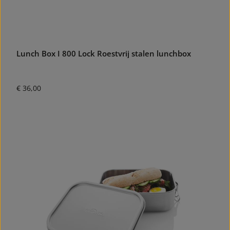
Lunch Box I 800 Lock Roestvrij stalen lunchbox
Normale prijs:
€ 36,00