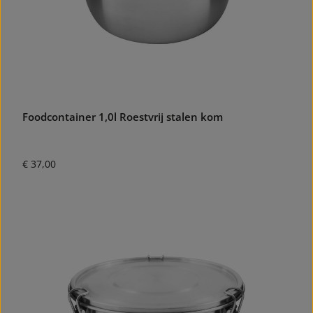
Foodcontainer 1,0l Roestvrij stalen kom
Normale prijs:
€ 37,00