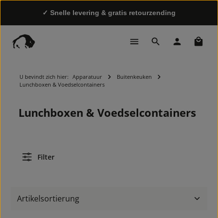
✓ Snelle levering & gratis retourzending
✓ Eigen, eerlijke productie & transparante
Winke
toeleveringsketen
U bevindt zich hier:
Apparatuur
Buitenkeuken
Lunchboxen & Voedselcontainers
Lunchboxen & Voedselcontainers
Filter