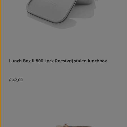
Lunch Box II 800 Lock Roestvrij stalen lunchbox
Normale prijs:
€ 42,00