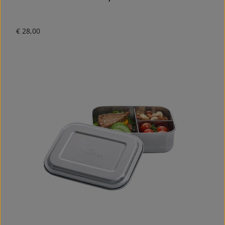
Normale prijs:
€ 28,00