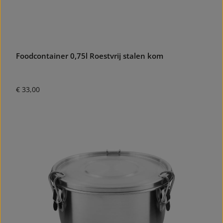
Foodcontainer 0,75l Roestvrij stalen kom
Normale prijs:
€ 33,00