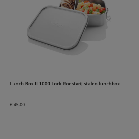
Lunch Box II 1000 Lock Roestvrij stalen lunchbox
Normale prijs:
€ 45,00