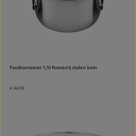
Foodcontainer 1,5l Roestvrij stalen kom
Normale prijs:
€ 44,00