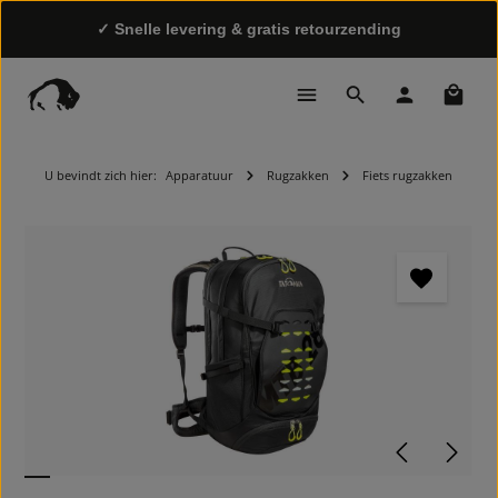
✓ Snelle levering & gratis retourzending
✓ Eigen, eerlijke productie & transparante
Winke
toeleveringsketen
U bevindt zich hier:
Apparatuur
Rugzakken
Fiets rugzakken
Afbeeldingengalerij overslaan