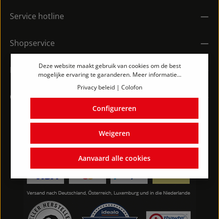
Service hotline
Shopservice
Deze website maakt gebruik van cookies om de best
Informatie
mogelijke ervaring te garanderen.
Meer informatie...
Privacy beleid
|
Colofon
Contact
Configureren
Weigeren
Aanvaard alle cookies