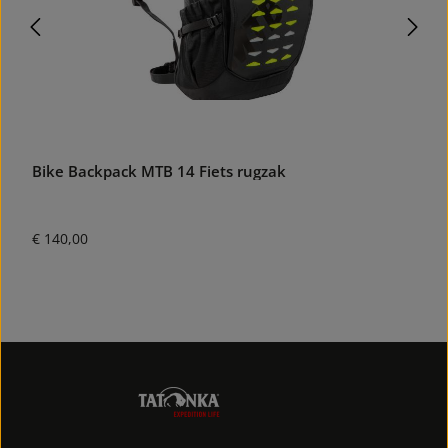
Bike Backpack MTB 14 Fiets rugzak
A
Normale prijs:
N
€ 140,00
€