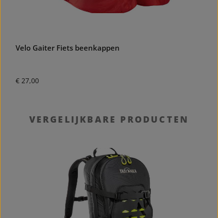
Velo Gaiter Fiets beenkappen
S
Normale prijs:
N
€ 27,00
€
Productgalerij overslaan
VERGELIJKBARE PRODUCTEN