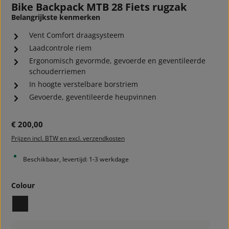
Bike Backpack MTB 28 Fiets rugzak
Belangrijkste kenmerken
Vent Comfort draagsysteem
Laadcontrole riem
Ergonomisch gevormde, gevoerde en geventileerde
schouderriemen
In hoogte verstelbare borstriem
Gevoerde, geventileerde heupvinnen
Normale prijs:
€ 200,00
Prijzen incl. BTW en excl. verzendkosten
Beschikbaar, levertijd: 1-3 werkdage
Selecteer
Colour
black
Producthoeveelheid: Voer de gewenste hoeveelheid