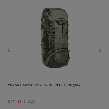
39.48
%
Yukon Carrier Pack 55+10 RECCO Rugzak
P
Verkoopprijs:
Normale prijs:
€ 114,99
N
€
€ 190,00