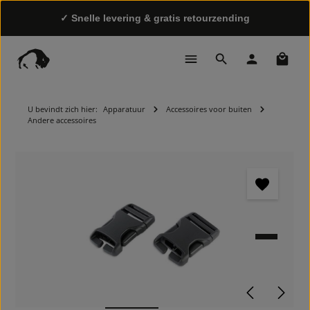
✓ Snelle levering & gratis retourzending
✓ Eigen, eerlijke productie & transparante
Winke
toeleveringsketen
U bevindt zich hier:
Apparatuur
Accessoires voor buiten
Andere accessoires
Afbeeldingengalerij overslaan