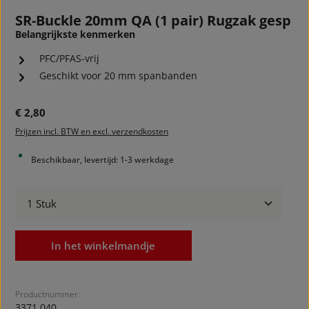
SR-Buckle 20mm QA (1 pair) Rugzak gesp
Belangrijkste kenmerken
PFC/PFAS-vrij
Geschikt voor 20 mm spanbanden
Normale prijs:
€ 2,80
Prijzen incl. BTW en excl. verzendkosten
Beschikbaar, levertijd: 1-3 werkdage
Producthoeveelheid: Voer de gewenste hoeveelheid
In het winkelmandje
Productnummer:
3371.040