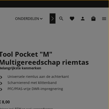
Je hebt 0 items op je ve
Winkelwa
ONDERDELEN
REPARATURSERVICE
Tool Pocket "M"
Multigereedschap riemtas
Belangrijkste kenmerken
Universele riemlus aan de achterkant
Scharnierend met klittenband
PFC/PFAS-vrije DWR-impregnering
Normale prijs:
€ 8,00
Prijzen incl. BTW en excl. verzendkosten