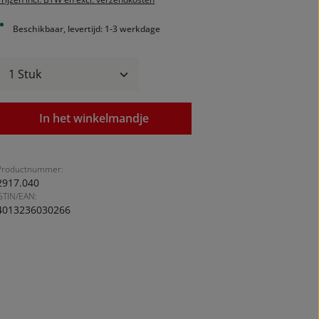
Beschikbaar, levertijd: 1-3 werkdage
Producthoeveelheid: Voer de gewenste ho
In het winkelmandje
Productnummer:
2917.040
GTIN/EAN:
4013236030266