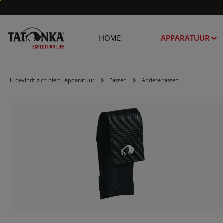
HOME
APPARATUUR
U bevindt zich hier:
Apparatuur
Tassen
Andere tassen
Afbeeldingengalerij overslaan