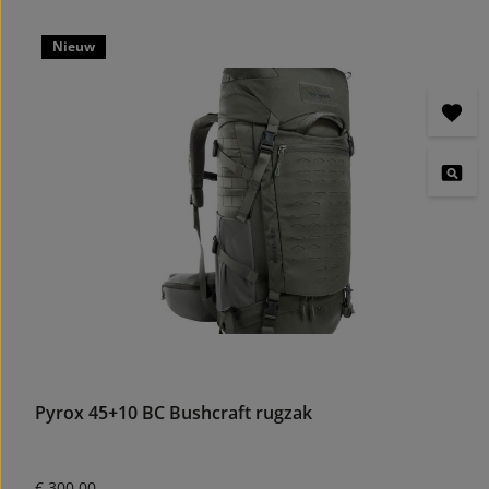
Productgalerij overslaan
Nieuw
Pyrox 45+10 BC Bushcraft rugzak
Normale prijs:
€ 300,00