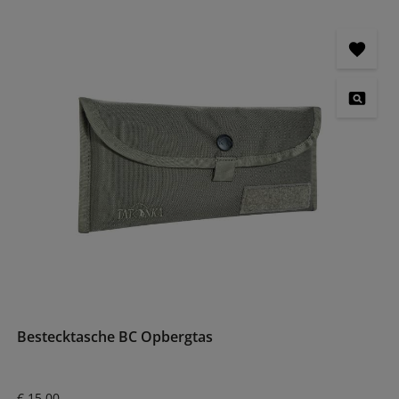
Bestecktasche BC Opbergtas
Normale prijs:
€ 15,00