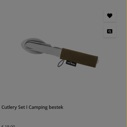
Cutlery Set I Camping bestek
Normale prijs:
€ 19,00