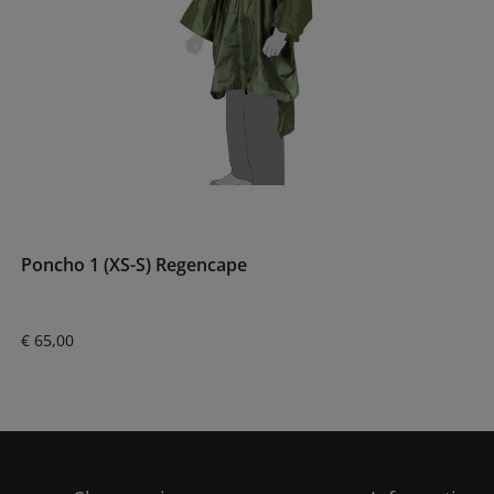
Poncho 1 (XS-S) Regencape
Normale prijs:
€ 65,00