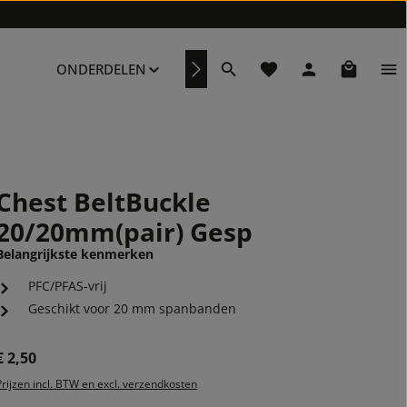
Je hebt 0 items op je ve
Winkelwa
ONDERDELEN
REPARATURSERVICE
Chest BeltBuckle
20/20mm(pair) Gesp
Belangrijkste kenmerken
PFC/PFAS-vrij
Geschikt voor 20 mm spanbanden
Normale prijs:
€ 2,50
Prijzen incl. BTW en excl. verzendkosten