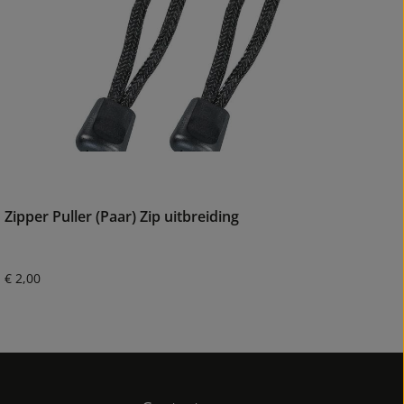
Zipper Puller (Paar) Zip uitbreiding
Normale prijs:
€ 2,00