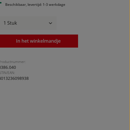
Beschikbaar, levertijd: 1-3 werkdage
Producthoeveelheid: Voer de gewenste ho
In het winkelmandje
Productnummer:
3386.040
GTIN/EAN:
4013236098938