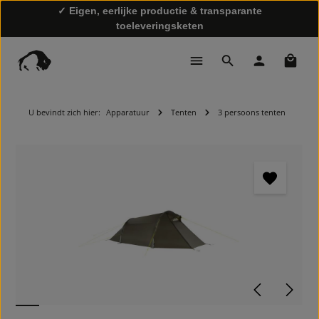
✓ Eigen, eerlijke productie & transparante
toeleveringsketen
Winke
✓ Snelle levering & gratis retourzending
U bevindt zich hier:
Apparatuur
Tenten
3 persoons tenten
Afbeeldingengalerij overslaan