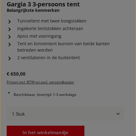
Gargia 3 3-persoons tent
Belangrijkste kenmerken
Tunneltent met twee boogstokken
Ingekorte tentstokken achteraan
Apsis met vooringang
Tent en binnentent kunnen van beide kanten
betreden worden
2 ventilatoren in de buitentent
Normale prijs:
€ 650,00
Prijzen incl. BTW en excl. verzendkosten
Beschikbaar, levertijd: 1-3 werkdage
Producthoeveelheid: Voer de gewenste hoeveelheid
In het winkelmandje