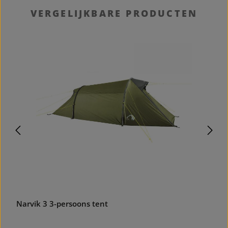
Productgalerij overslaan
VERGELIJKBARE PRODUCTEN
Narvik 3 3-persoons tent
P