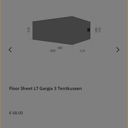
Floor Sheet LT Gargia 3 Tentkussen
Z
s
Normale prijs:
N
€ 68,00
€