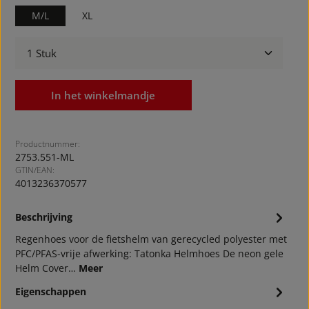
M/L
XL
Producthoeveelheid: Voer de gewenste hoeveelheid
In het winkelmandje
Productnummer:
2753.551-ML
GTIN/EAN:
4013236370577
Beschrijving
Regenhoes voor de fietshelm van gerecycled polyester met
PFC/PFAS-vrije afwerking: Tatonka Helmhoes De neon gele
Helm Cover…
Meer
Eigenschappen