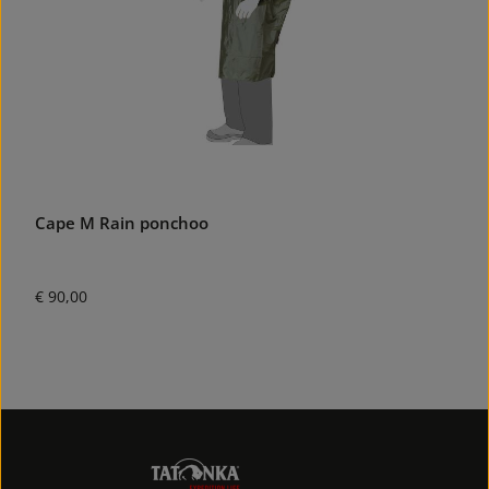
Cape M Rain ponchoo
Normale prijs:
€ 90,00