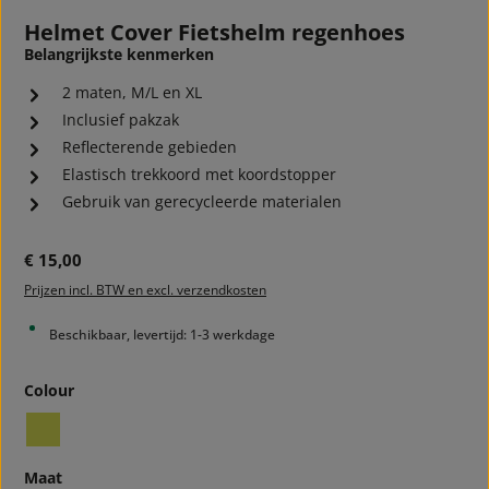
Helmet Cover Fietshelm regenhoes
Belangrijkste kenmerken
2 maten, M/L en XL
Inclusief pakzak
Reflecterende gebieden
Elastisch trekkoord met koordstopper
Gebruik van gerecycleerde materialen
Normale prijs:
€ 15,00
Prijzen incl. BTW en excl. verzendkosten
Beschikbaar, levertijd: 1-3 werkdage
Selecteer
Colour
safety yellow
Selecteer
Maat