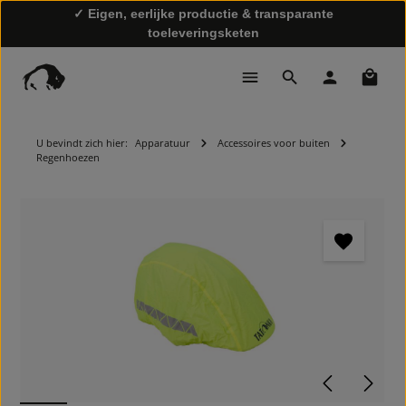
✓ Eigen, eerlijke productie & transparante
toeleveringsketen
Winke
✓ Snelle levering & gratis retourzending
U bevindt zich hier:
Apparatuur
Accessoires voor buiten
Regenhoezen
Afbeeldingengalerij overslaan