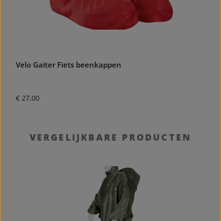
Velo Gaiter Fiets beenkappen
S
Normale prijs:
N
€ 27,00
€
Productgalerij overslaan
VERGELIJKBARE PRODUCTEN