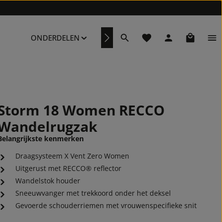
Je hebt 0 items op je ve
Winkelwa
ONDERDELEN
REPARATURSERVICE
Storm 18 Women RECCO
Wandelrugzak
Belangrijkste kenmerken
Draagsysteem X Vent Zero Women
Uitgerust met RECCO® reflector
Wandelstok houder
Sneeuwvanger met trekkoord onder het deksel
Gevoerde schouderriemen met vrouwenspecifieke snit