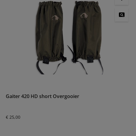
Gaiter 420 HD short Overgooier
Normale prijs:
€ 25,00