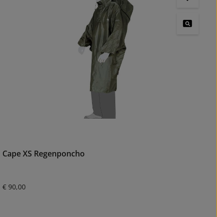
Cape XS Regenponcho
Normale prijs:
€ 90,00