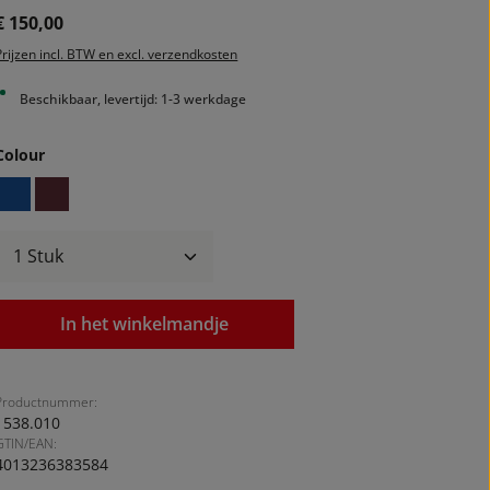
Normale prijs:
€ 150,00
Prijzen incl. BTW en excl. verzendkosten
Beschikbaar, levertijd: 1-3 werkdage
Selecteer
Colour
blue
bordeaux red
Producthoeveelheid: Voer de gewenste ho
In het winkelmandje
Productnummer:
1538.010
GTIN/EAN:
4013236383584