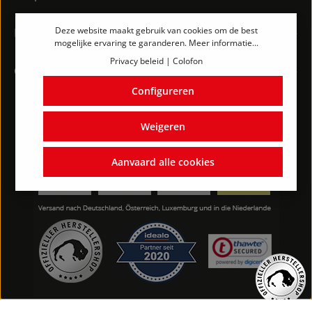
Deze website maakt gebruik van cookies om de best
Informatie
mogelijke ervaring te garanderen.
Meer informatie...
Privacy beleid
|
Colofon
Contact
Configureren
Weigeren
Aanvaard alle cookies