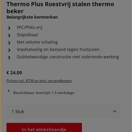
Thermo Plus Roestvrij stalen thermo
beker
Belangrijkste kenmerken
PFC/PFAS-vrij
Stapelbaar
Met volume schaling
Voedselveilig en bestand tegen fruitzuren
Dubbelwandige constructie met isolerende werking
Normale prijs:
€ 24,00
Prijzen incl. BTW en excl. verzendkosten
Beschikbaar, levertijd: 1-3 werkdage
Producthoeveelheid: Voer de gewenste hoeveelheid
In het winkelmandje