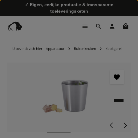
✓ Eigen, eerlijke productie & transparante
toeleveringsketen
Winke
✓ Snelle levering & gratis retourzending
U bevindt zich hier:
Apparatuur
Buitenkeuken
Kookgerei
Afbeeldingengalerij overslaan