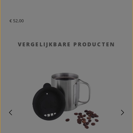
Normale prijs:
N
€ 52,00
€
Productgalerij overslaan
VERGELIJKBARE PRODUCTEN