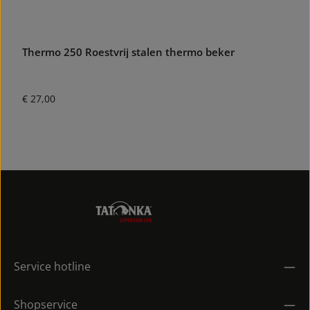
Thermo 250 Roestvrij stalen thermo beker
T
Normale prijs:
N
€ 27,00
€
Service hotline
Shopservice