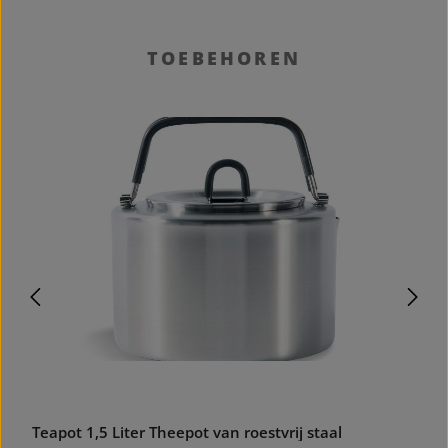
Productgalerij overslaan
TOEBEHOREN
Teapot 1,5 Liter Theepot van roestvrij staal
H