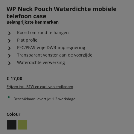
WP Neck Pouch Waterdichte mobiele
telefoon case
Belangrijkste kenmerken
Koord om rond te hangen
Plat profiel
PFC/PFAS-vrije DWR-impregnering
Transparant venster aan de voorzijde
Waterdichte verwerking
Normale prijs:
€ 17,00
Prijzen incl. BTW en excl. verzendkosten
Beschikbaar, levertijd: 1-3 werkdage
Selecteer
Colour
black
lime