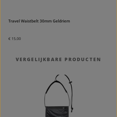
Travel Waistbelt 30mm Geldriem
W
Normale prijs:
N
€ 15,00
€
Productgalerij overslaan
VERGELIJKBARE PRODUCTEN