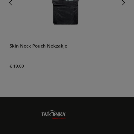
Skin Neck Pouch Nekzakje
W
Normale prijs:
N
€ 19,00
€