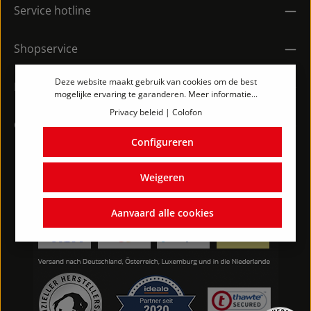
Service hotline
Shopservice
Deze website maakt gebruik van cookies om de best
Informatie
mogelijke ervaring te garanderen.
Meer informatie...
Privacy beleid
|
Colofon
Contact
Configureren
Weigeren
Aanvaard alle cookies