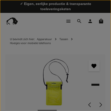
✓ Eigen, eerlijke productie & transparante
toeleveringsketen
Winke
✓ Snelle levering & gratis retourzending
U bevindt zich hier:
Apparatuur
Tassen
Hoesjes voor mobiele telefoons
Afbeeldingengalerij overslaan