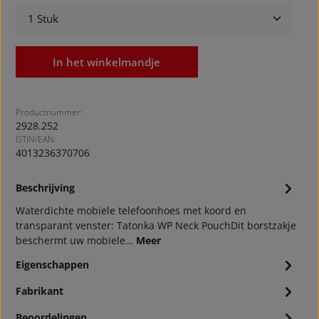
Producthoeveelheid: Voer de gewenste hoeveelheid
In het winkelmandje
Productnummer:
2928.252
GTIN/EAN:
4013236370706
Beschrijving
Waterdichte mobiele telefoonhoes met koord en
transparant venster: Tatonka WP Neck PouchDit borstzakje
beschermt uw mobiele…
Meer
Eigenschappen
Fabrikant
Beoordelingen