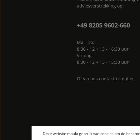
adviesverstrekking op:
+49 8205 9602-660
Ma - Do:
8:30 - 12 + 13 - 16:30 uur
Vrijdag:
8:30 - 12 + 13 - 15:30 uur
Of via ons
contactformulier
.
Deze website maakt gebruik van cookies om de best mog