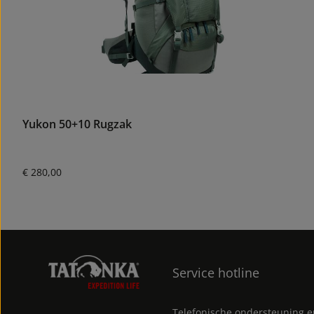
Yukon 50+10 Rugzak
Normale prijs:
€ 280,00
Service hotline
Telefonische ondersteuning 