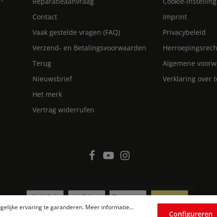
Reparatieaanvraag
Cookie-instellin
Contact
Imprint
Vaak gestelde vragen (FAQ)
Privacybeleid
Verzend- en Betalingsvoorwaarden
Herroepingsrech
Terug
Algemene voorw
Nieuwsbrief
Verklaring over 
Het merk
Vertrag widerrufen
elijke ervaring te garanderen.
Meer informatie...
Configureren