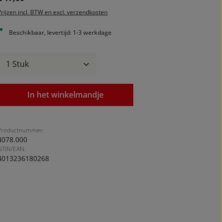
Prijzen incl. BTW en excl. verzendkosten
Beschikbaar, levertijd: 1-3 werkdage
Producthoeveelheid: Voer de gewenste ho
In het winkelmandje
Productnummer:
4078.000
GTIN/EAN:
4013236180268