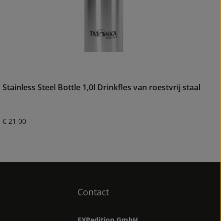
Stainless Steel Bottle 1,0l Drinkfles van roestvrij staal
Normale prijs:
€ 21,00
Contact
EXPedition GmbH