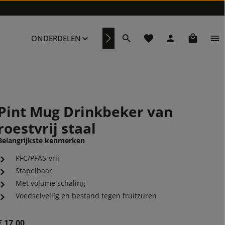
Je hebt 0 items op je ve
Winkelwa
ONDERDELEN
REPARATURSERVICE
Pint Mug Drinkbeker van
roestvrij staal
Belangrijkste kenmerken
PFC/PFAS-vrij
Stapelbaar
Met volume schaling
Voedselveilig en bestand tegen fruitzuren
Normale prijs:
€ 17,00