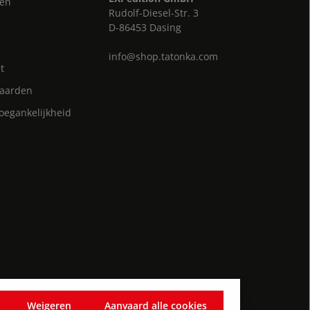
gen
Rudolf-Diesel-Str. 3
D-86453 Dasing
info@shop.tatonka.com
t
aarden
toegankelijkheid
Weigeren
Aanvaard alle cookies