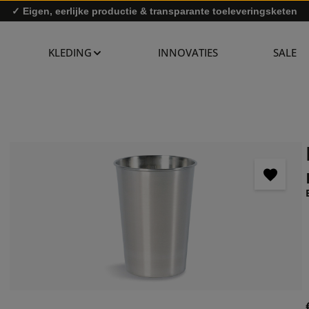
✓ Eigen, eerlijke productie & transparante toeleveringsketen
✓ Snelle levering & gratis retourzending
KLEDING
INNOVATIES
SALE